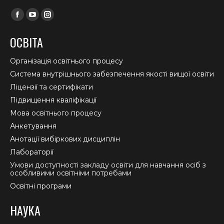
Find us on:
Facebook
YouTube
Instagram
page
page
page
ОСВІТА
opens
opens
opens
in
in
in
Організація освітнього процесу
new
new
new
Система внутрішнього забезпечення якості вищої освіти
window
window
window
Ліцензії та сертифікати
Підвищення кваліфікації
Мова освітнього процесу
Анкетування
Анотації вибіркових дисциплін
Лабораторії
Умови доступності закладу освіти для навчання осіб з
особливими освітніми потребами
Освітні програми
НАУКА