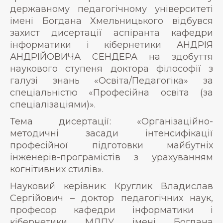
державному педагогічному університеті
імені Богдана Хмельницького відбувся
захист дисертації аспіранта кафедри
інформатики і кібернетики АНДРІЯ
АНДРІЙОВИЧА СЕНДЕРА на здобуття
наукового ступеня доктора філософії з
галузі знань «Освіта/Педагогіка» за
спеціальністю «Професійна освіта (за
спеціалізаціями)».
Тема дисертації: «Організаційно-
методичні засади інтенсифікації
професійної підготовки майбутніх
інженерів-програмістів з урахуванням
когнітивних стилів».
Науковий керівник: Круглик Владислав
Сергійович – доктор педагогічних наук,
професор кафедри інформатики і
кібернетики МДПУ імені Богдана