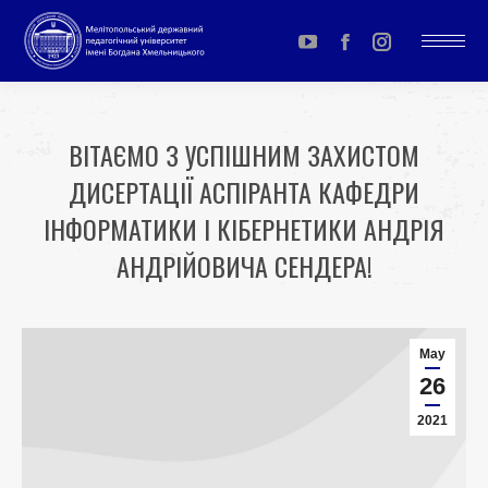
YouTube
Facebook
Instagram
page
page
page
opens
opens
opens
ВІТАЄМО З УСПІШНИМ ЗАХИСТОМ
in
in
in
ДИСЕРТАЦІЇ АСПІРАНТА КАФЕДРИ
new
new
new
window
window
window
ІНФОРМАТИКИ І КІБЕРНЕТИКИ АНДРІЯ
АНДРІЙОВИЧА СЕНДЕРА!
You are here:
May
26
2021