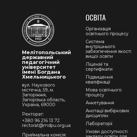
ОСВІТА
Організація
освітнього процесу
Система
внутрішнього
забезпечення якості
Мелітопольський
вищої освіти
державний
педагогічний
Ліцензії та
університет
сертифікати
імені Богдана
Хмельницького
Підвищення
кваліфікації
вул. Наукового
містечка, 59, м.
Мова освітнього
Запоріжжя,
процесу
Запорізька область,
Анкетування
Україна, 69000
Анотації вибіркових
Ректорат:
дисциплін
+380 96 216 13 72
Лабораторії
rectorat@mdpu.org.ua
Умови доступності
Приймальна комісія:
закладу освіти для