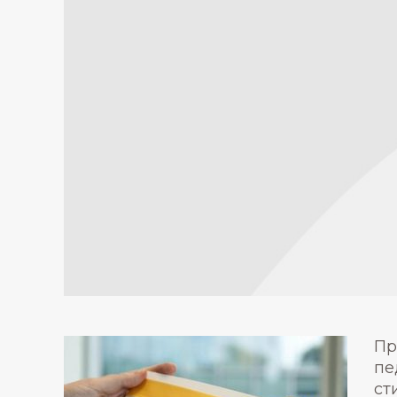
Пр
пе
ст