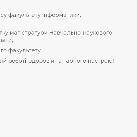
курсу факультету інформатики,
нтку магістратури Навчально-наукового
віти;
ого факультету.
й роботі, здоров’я та гарного настрою!