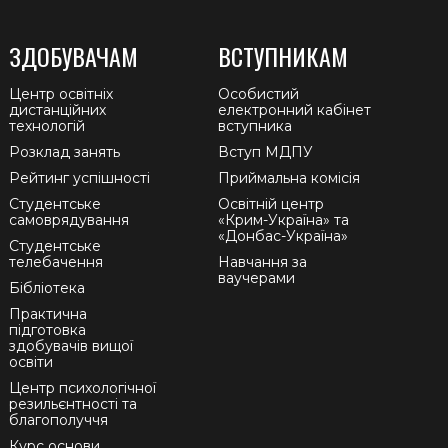
ЗДОБУВАЧАМ
ВСТУПНИКАМ
Центр освітніх
Особистий
дистанційних
електронний кабінет
технологій
вступника
Розклад занять
Вступ МДПУ
Рейтинг успішності
Приймальна комісія
Студентське
Освітній центр
самоврядування
«Крим-Україна» та
«Донбас-Україна»
Студентське
телебачення
Навчання за
ваучерами
Бібліотека
Практична
підготовка
здобувачів вищої
освіти
Центр психологічної
резильєнтності та
благополуччя
Курс основи