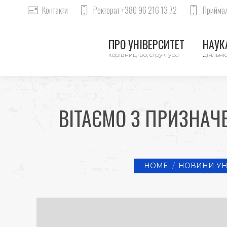
Контакти
Ректорат +380 96 216 13 72
Приймал
ПРО УНІВЕРСИТЕТ
НАУКА
керівництво, структура
діяльніс
ВІТАЄМО З ПРИЗНАЧ
You are here:
HOME
НОВИНИ УН