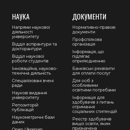
НАУКА
ДОКУМЕНТИ
Напрями наукової
Нормативно-правові
діяльності
документи
університету
Профспілкова
Відділ аспірантури та
організація
докторантури
Інформація, що
Відділ наукової
підлягає
роботи студентів
оприлюдненню
Інноваційна, науково-
Банківські реквізити
технічна діяльність
для оплати послуг
Спеціалізовані вчені
Для осіб з
ради
особливими
освітніми потребами
Наукові видання
університету
Інформація для
здобувачів з питань
Репозиторій
отримання
публікацій
соціальних стипендій
Наукометричні бази
Реєстр здобувачів
даних
вищої освіти, яким
призначена
Open Ukrainian