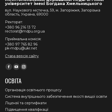
університет імені Богдана Хмельницького
вул. Наукового містечка, 59, м. Запоріжжя, Запорізька
область, Україна, 69000
Ректорат:
+380 96 216 13 72
rectorat@mdpu.org.ua
Приймальна комісія:
+380 97 765 82 96
pk-mdpu@ukr.net
Стара версія сайту
Find us on:
Facebook
YouTube
Instagram
page
page
page
ОСВІТА
opens
opens
opens
in
in
in
Організація освітнього процесу
new
new
new
Система внутрішнього забезпечення якості вищої освіти
window
window
window
Ліцензії та сертифікати
Підвищення кваліфікації