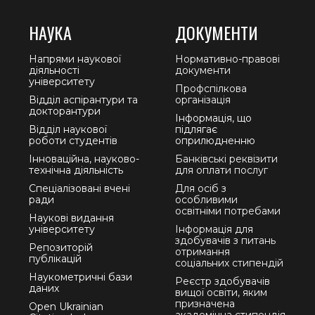
НАУКА
ДОКУМЕНТИ
Напрями наукової
Нормативно-правові
діяльності
документи
університету
Профспілкова
Відділ аспірантури та
організація
докторантури
Інформація, що
Відділ наукової
підлягає
роботи студентів
оприлюдненню
Інноваційна, науково-
Банківські реквізити
технічна діяльність
для оплати послуг
Спеціалізовані вчені
Для осіб з
ради
особливими
освітніми потребами
Наукові видання
університету
Інформація для
здобувачів з питань
Репозиторій
отримання
публікацій
соціальних стипендій
Наукометричні бази
Реєстр здобувачів
даних
вищої освіти, яким
призначена
Open Ukrainian