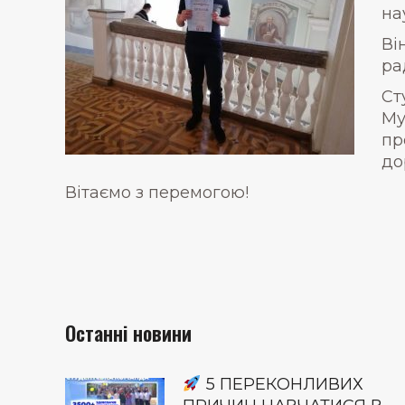
на
Ві
ра
Ст
Му
пр
до
Вітаємо з перемогою!
Останні новини
5 ПЕРЕКОНЛИВИХ