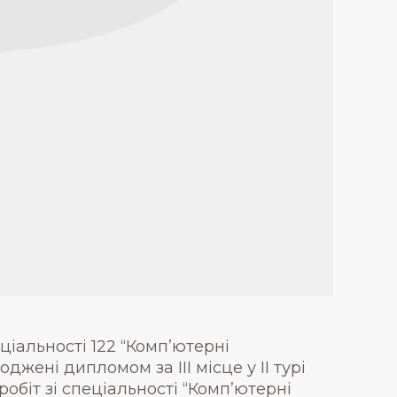
іальності 122 “Комп’ютерні
джені дипломом за ІІІ місце у ІІ турі
обіт зі спеціальності “Комп’ютерні