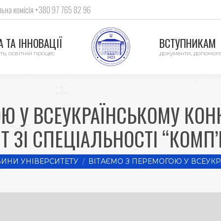
ьна комісія +380 97 765 82 96
 ТА ІННОВАЦІЇ
ВСТУПНИКАМ
ть, освітній процес
документи, допомог
ОЮ У ВСЕУКРАЇНСЬКОМУ КОН
Т ЗІ СПЕЦІАЛЬНОСТІ “КОМП’
ИНИ УНІВЕРСИТЕТУ
ВІТАЄМО З ПЕРЕМОГОЮ У ВСЕУК