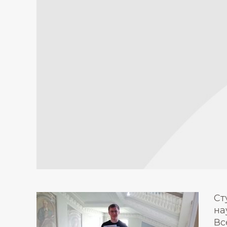
Ст
на
Вс