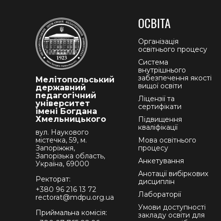
ОСВІТА
Організація
освітнього процесу
Система
внутрішнього
забезпечення якості
Мелітопольський
вищої освіти
державний
педагогічний
Ліцензії та
університет
сертифікати
імені Богдана
Хмельницького
Підвищення
кваліфікації
вул. Наукового
містечка, 59, м.
Мова освітнього
Запоріжжя,
процесу
Запорізька область,
Анкетування
Україна, 69000
Анотації вибіркових
Ректорат:
дисциплін
+380 96 216 13 72
Лабораторії
rectorat@mdpu.org.ua
Умови доступності
Приймальна комісія:
закладу освіти для