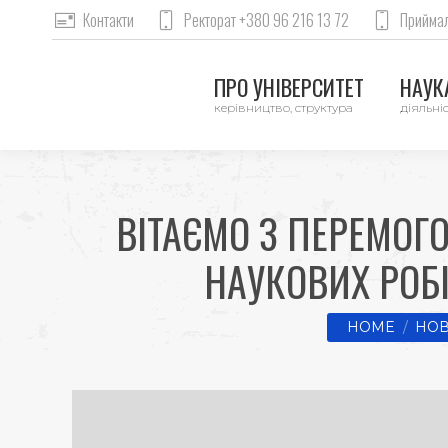
Контакти
Ректорат +380 96 216 13 72
Приймал
ПРО УНІВЕРСИТЕТ
НАУКА
керівництво, структура
діяльніс
ВІТАЄМО З ПЕРЕМОГ
НАУКОВИХ РОБІ
You are here:
HOME
НОВ