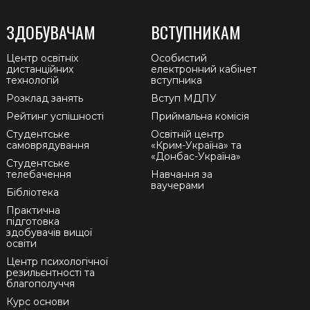
ЗДОБУВАЧАМ
ВСТУПНИКАМ
Центр освітніх
Особистий
дистанційних
електронний кабінет
технологій
вступника
Розклад занять
Вступ МДПУ
Рейтинг успішності
Приймальна комісія
Студентське
Освітній центр
самоврядування
«Крим-Україна» та
«Донбас-Україна»
Студентське
телебачення
Навчання за
ваучерами
Бібліотека
Практична
підготовка
здобувачів вищої
освіти
Центр психологічної
резильєнтності та
благополуччя
Курс основи