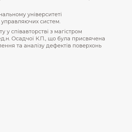
ональному університеті
 управляючих систем.
ту у співавторстві з магістром
д.н. Осадчої К.П., що була присвячена
ення та аналізу дефектів поверхонь