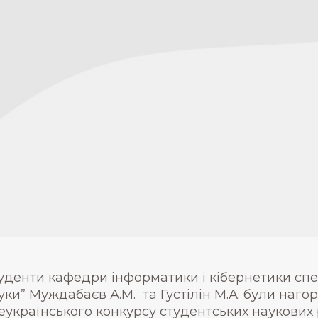
уденти кафедри інформатики і кібернетики спец
уки” Муждабаєв А.М. та Густілін М.А. були нагоро
еукраїнського конкурсу студентських наукових р