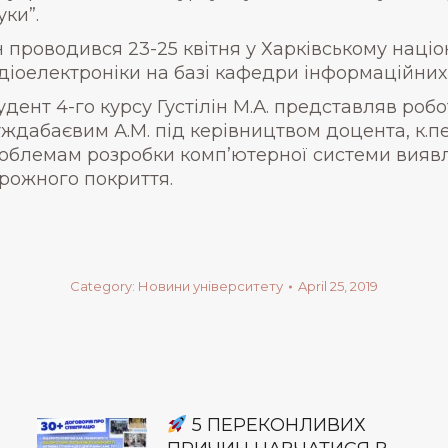
уки”.
н проводився 23-25 квітня у Харківському наці
діоелектроніки на базі кафедри інформаційних
удент 4-го курсу Густілін М.А. представляв робо
ждабаєвим А.М. під керівництвом доцента, к.пе
облемам розробки комп’ютерної системи виявл
рожного покриття.
Category:
Новини університету
April 25, 2019
5 ПЕРЕКОНЛИВИХ