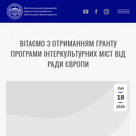
YouTube
Facebook
Instagram
page
page
page
opens
opens
opens
ВІТАЄМО З ОТРИМАННЯМ ГРАНТУ
in
in
in
ПРОГРАМИ ІНТЕРКУЛЬТУРНИХ МІСТ ВІД
new
new
new
window
window
window
РАДИ ЄВРОПИ
You are here:
Jun
18
2020