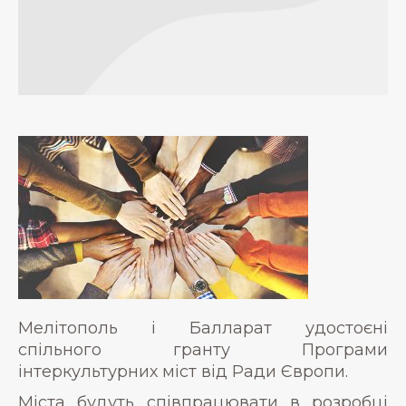
Мелітополь і Балларат удостоєні
спільного гранту Програми
інтеркультурних міст від Ради Європи.
Міста будуть співпрацювати в розробці