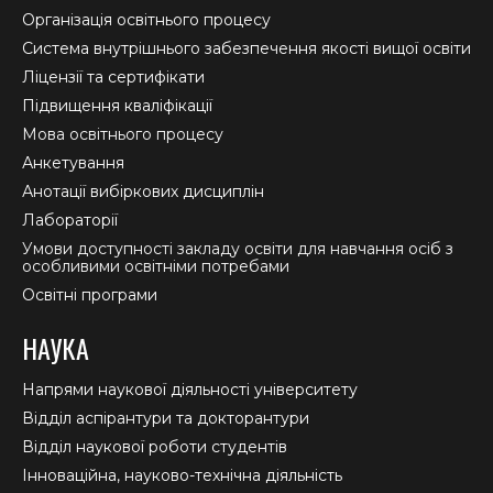
in
in
in
Організація освітнього процесу
new
new
new
Система внутрішнього забезпечення якості вищої освіти
window
window
window
Ліцензії та сертифікати
Підвищення кваліфікації
Мова освітнього процесу
Анкетування
Анотації вибіркових дисциплін
Лабораторії
Умови доступності закладу освіти для навчання осіб з
особливими освітніми потребами
Освітні програми
НАУКА
Напрями наукової діяльності університету
Відділ аспірантури та докторантури
Відділ наукової роботи студентів
Інноваційна, науково-технічна діяльність