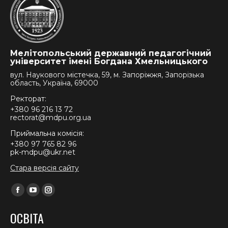
Мелітопольський державний педагогічний
університет імені Богдана Хмельницького
вул. Наукового містечка, 59, м. Запоріжжя, Запорізька
область, Україна, 69000
Ректорат:
+380 96 216 13 72
rectorat@mdpu.org.ua
Приймальна комісія:
+380 97 765 82 96
pk-mdpu@ukr.net
Стара версія сайту
Find us on:
Facebook
YouTube
Instagram
page
page
page
ОСВІТА
opens
opens
opens