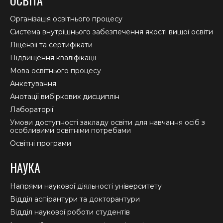
opens
opens
opens
in
in
in
Організація освітнього процесу
new
new
new
Система внутрішнього забезпечення якості вищої освіти
window
window
window
Ліцензії та сертифікати
Підвищення кваліфікації
Мова освітнього процесу
Анкетування
Анотації вибіркових дисциплін
Лабораторії
Умови доступності закладу освіти для навчання осіб з
особливими освітніми потребами
Освітні програми
НАУКА
Напрями наукової діяльності університету
Відділ аспірантури та докторантури
Відділ наукової роботи студентів