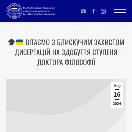
YouTube
Facebook
Instagram
page
page
page
opens
opens
opens
ВІТАЄМО З БЛИСКУЧИМ ЗАХИСТОМ
in
in
in
ДИСЕРТАЦІЙ НА ЗДОБУТТЯ СТУПЕНЯ
new
new
new
window
window
window
ДОКТОРА ФІЛОСОФІЇ
You are here:
Aug
16
2024