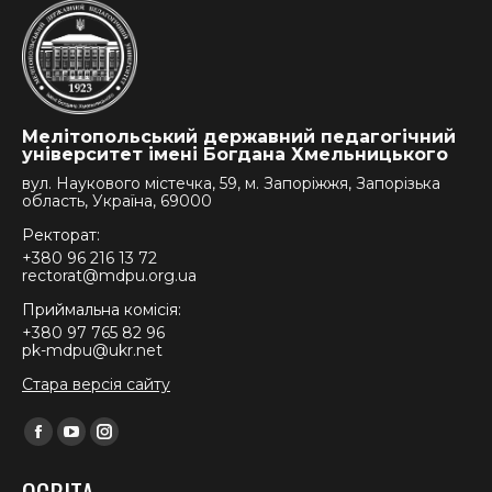
Мелітопольський державний педагогічний
університет імені Богдана Хмельницького
вул. Наукового містечка, 59, м. Запоріжжя, Запорізька
область, Україна, 69000
Ректорат:
+380 96 216 13 72
rectorat@mdpu.org.ua
Приймальна комісія:
+380 97 765 82 96
pk-mdpu@ukr.net
Стара версія сайту
Find us on:
Facebook
YouTube
Instagram
page
page
page
ОСВІТА