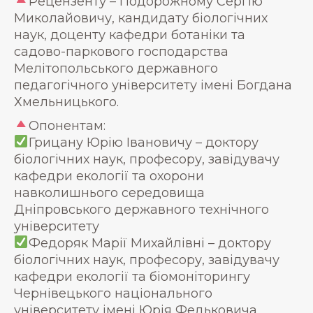
Рецензенту – Подорожному Сергію
Миколайовичу, кандидату біологічних
наук, доценту кафедри ботаніки та
садово-паркового господарства
Мелітопольського державного
педагогічного університету імені Богдана
Хмельницького.
Опонентам:
Грицану Юрію Івановичу – доктору
біологічних наук, професору, завідувачу
кафедри екології та охорони
навколишнього середовища
Дніпровського державного технічного
університету
Федоряк Марії Михайлівні – доктору
біологічних наук, професору, завідувачу
кафедри екології та біомоніторингу
Чернівецького національного
університету імені Юрія Федьковича