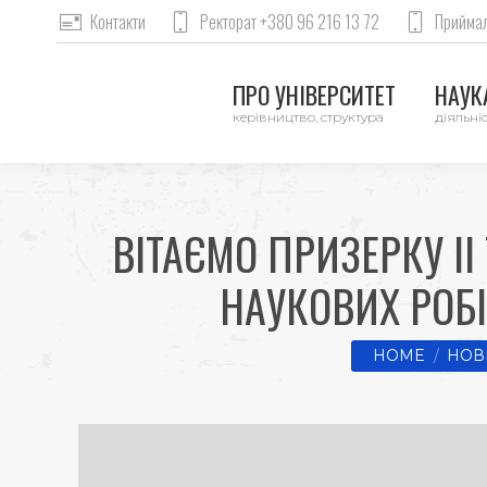
Контакти
Ректорат +380 96 216 13 72
Приймал
ПРО УНІВЕРСИТЕТ
НАУКА
керівництво, структура
діяльніс
ВІТАЄМО ПРИЗЕРКУ І
НАУКОВИХ РОБІ
You are here:
HOME
НОВ