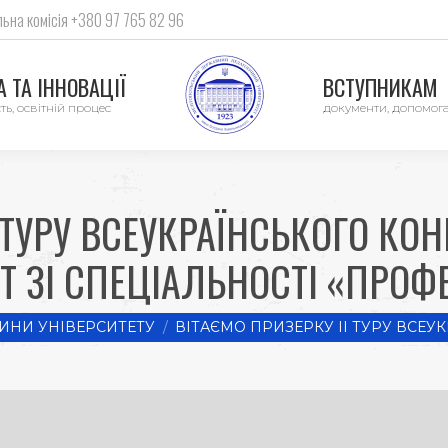
ьна комісія +380 97 765 82 96
 ТА ІННОВАЦІЇ
ВСТУПНИКАМ
ть, освітній процес
документи, допомог
І ТУРУ ВСЕУКРАЇНСЬКОГО КО
Т ЗІ СПЕЦІАЛЬНОСТІ «ПРОФЕ
ИНИ УНІВЕРСИТЕТУ
ВІТАЄМО ПРИЗЕРКУ ІІ ТУРУ ВСЕУ