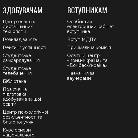
ЗДОБУВАЧАМ
ВСТУПНИКАМ
Центр освітніх
Особистий
дистанційних
електронний кабінет
технологій
вступника
Розклад занять
Вступ МДПУ
Рейтинг успішності
Приймальна комісія
Студентське
Освітній центр
самоврядування
«Крим-Україна» та
«Донбас-Україна»
Студентське
телебачення
Навчання за
ваучерами
Бібліотека
Практична
підготовка
здобувачів вищої
освіти
Центр психологічної
резильєнтності та
благополуччя
Курс основи
національного