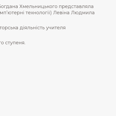
 Богдана Хмельницького представляла
Комп’ютерні технології) Левіна Людмила
орська діяльність учителя
о ступеня.