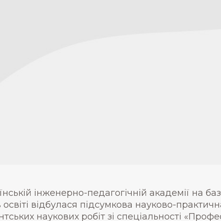
аїнській інженерно-педагогічній академії на ба
освіті відбулася підсумкова науково-практич
тських наукових робіт зі спеціальності «Профес