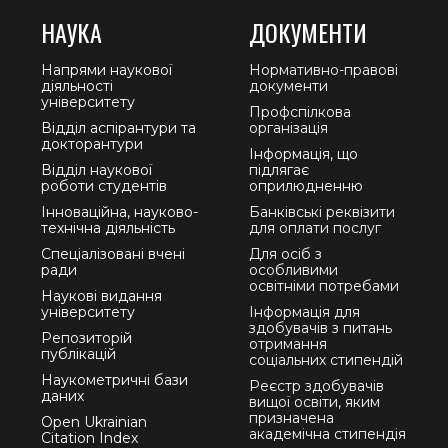
НАУКА
ДОКУМЕНТИ
Напрями наукової
Нормативно-правові
діяльності
документи
університету
Профспілкова
Відділ аспірантури та
організація
докторантури
Інформація, що
Відділ наукової
підлягає
роботи студентів
оприлюдненню
Інноваційна, науково-
Банківські реквізити
технічна діяльність
для оплати послуг
Спеціалізовані вчені
Для осіб з
ради
особливими
освітніми потребами
Наукові видання
університету
Інформація для
здобувачів з питань
Репозиторій
отримання
публікацій
соціальних стипендій
Наукометричні бази
Реєстр здобувачів
даних
вищої освіти, яким
призначена
Open Ukrainian
академічна стипендія
Citation Index