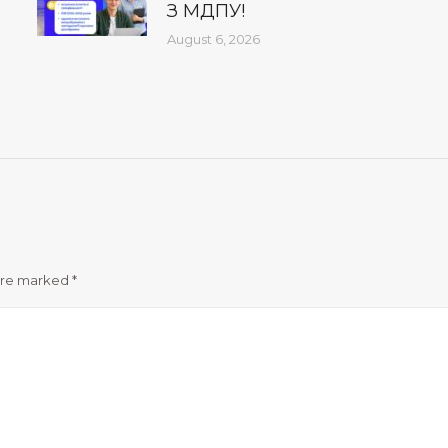
З МДПУ!
August 6, 2026
 are marked
*