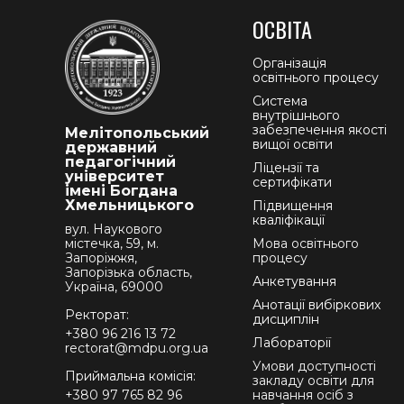
ОСВІТА
Організація
освітнього процесу
Система
внутрішнього
забезпечення якості
Мелітопольський
вищої освіти
державний
педагогічний
Ліцензії та
університет
сертифікати
імені Богдана
Хмельницького
Підвищення
кваліфікації
вул. Наукового
містечка, 59, м.
Мова освітнього
Запоріжжя,
процесу
Запорізька область,
Анкетування
Україна, 69000
Анотації вибіркових
Ректорат:
дисциплін
+380 96 216 13 72
Лабораторії
rectorat@mdpu.org.ua
Умови доступності
Приймальна комісія:
закладу освіти для
+380 97 765 82 96
навчання осіб з