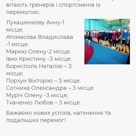
вітають тренерів і спортсменів із
перемогою:
Лукашенкову Анну-1
місце;
Атомасова Владислава
-1 місце;
Марию Олену-2 місце;
Івко Кристину -3 місце;
Борисполь Наталію – 3
місце;
Порхун Вікторію – 3 місце;
Сотника Олександра – 3 місце.
Муріч Олену -3 місце;
Ткаченко Любов – 3 місце.
Бажаємо нових успіхів, натхнення та
подальших перемог!