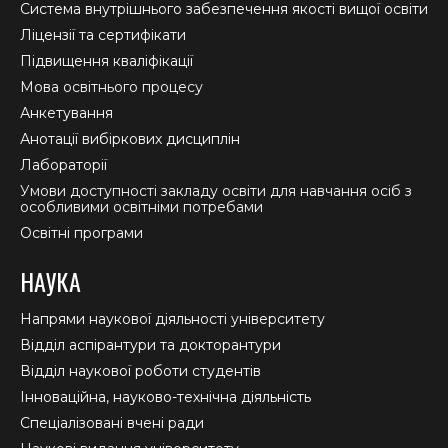
new
new
new
Система внутрішнього забезпечення якості вищої освіти
window
window
window
Ліцензії та сертифікати
Підвищення кваліфікації
Мова освітнього процесу
Анкетування
Анотації вибіркових дисциплін
Лабораторії
Умови доступності закладу освіти для навчання осіб з
особливими освітніми потребами
Освітні програми
НАУКА
Напрями наукової діяльності університету
Відділ аспірантури та докторантури
Відділ наукової роботи студентів
Інноваційна, науково-технічна діяльність
Спеціалізовані вчені ради