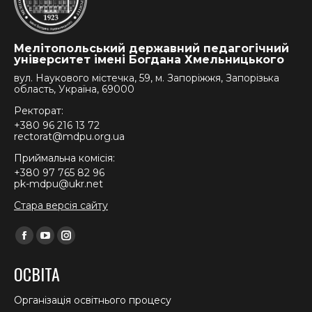
Мелітопольський державний педагогічний
університет імені Богдана Хмельницького
вул. Наукового містечка, 59, м. Запоріжжя, Запорізька
область, Україна, 69000
Ректорат:
+380 96 216 13 72
rectorat@mdpu.org.ua
Приймальна комісія:
+380 97 765 82 96
pk-mdpu@ukr.net
Стара версія сайту
Find us on:
Facebook
YouTube
Instagram
page
page
page
ОСВІТА
opens
opens
opens
in
in
in
Організація освітнього процесу