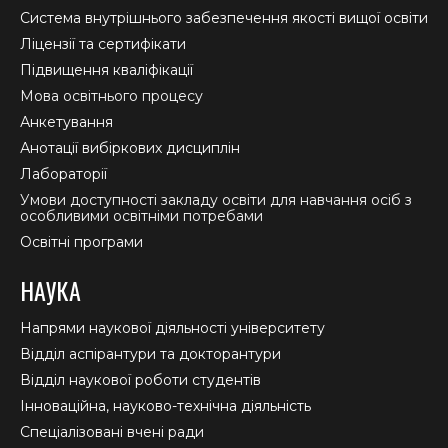
new
new
new
Система внутрішнього забезпечення якості вищої освіти
window
window
window
Ліцензії та сертифікати
Підвищення кваліфікації
Мова освітнього процесу
Анкетування
Анотації вибіркових дисциплін
Лабораторії
Умови доступності закладу освіти для навчання осіб з
особливими освітніми потребами
Освітні програми
НАУКА
Напрями наукової діяльності університету
Відділ аспірантури та докторантури
Відділ наукової роботи студентів
Інноваційна, науково-технічна діяльність
Спеціалізовані вчені ради