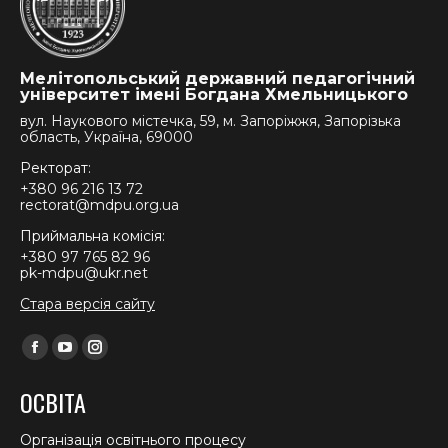
Мелітопольський державний педагогічний
університет імені Богдана Хмельницького
вул. Наукового містечка, 59, м. Запоріжжя, Запорізька
область, Україна, 69000
Ректорат:
+380 96 216 13 72
rectorat@mdpu.org.ua
Приймальна комісія:
+380 97 765 82 96
pk-mdpu@ukr.net
Стара версія сайту
Find us on:
Facebook
YouTube
Instagram
page
page
page
ОСВІТА
opens
opens
opens
in
in
in
Організація освітнього процесу