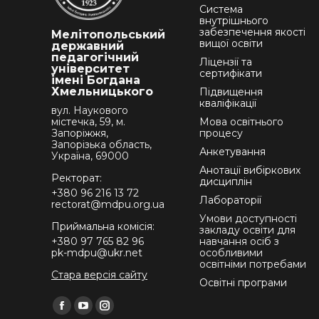
Система
внутрішнього
забезпечення якості
Мелітопольський
вищої освіти
державний
педагогічний
Ліцензії та
університет
сертифікати
імені Богдана
Хмельницького
Підвищення
кваліфікації
вул. Наукового
містечка, 59, м.
Мова освітнього
Запоріжжя,
процесу
Запорізька область,
Анкетування
Україна, 69000
Анотації вибіркових
Ректорат:
дисциплін
+380 96 216 13 72
Лабораторії
rectorat@mdpu.org.ua
Умови доступності
Приймальна комісія:
закладу освіти для
+380 97 765 82 96
навчання осіб з
pk-mdpu@ukr.net
особливими
освітніми потребами
Стара версія сайту
Освітні програми
Find us on:
Facebook
YouTube
Instagram