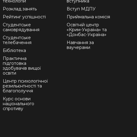
технологій
вступника
Розклад занять
Вступ МДПУ
Рейтинг успішності
Приймальна комісія
Студентське
Освітній центр
самоврядування
«Крим-Україна» та
«Донбас-Україна»
Студентське
телебачення
Навчання за
ваучерами
Бібліотека
Практична
підготовка
здобувачів вищої
освіти
Центр психологічної
резильєнтності та
благополуччя
Курс основи
національного
спротиву