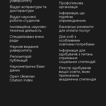
університету
Профспілкова
Відділ аспірантури та
організація
докторантури
Інформація, що
Відділ наукової
підлягає
роботи студентів
оприлюдненню
Інноваційна, науково-
Банківські реквізити
технічна діяльність
для оплати послуг
Спеціалізовані вчені
Для осіб з
ради
особливими
освітніми потребами
Наукові видання
університету
Інформація для
здобувачів з питань
Репозиторій
отримання
публікацій
соціальних стипендій
Наукометричні бази
Реєстр здобувачів
даних
вищої освіти, яким
призначена
Open Ukrainian
академічна стипендія
Citation Index