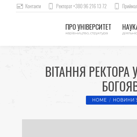
Контакти
Ректорат +380 96 216 13 72
Приймал
ПРО УНІВЕРСИТЕТ
НАУКА
керівництво, структура
діяльніс
ВІТАННЯ РЕКТОРА 
БОГОЯ
You are here:
HOME
НОВИНИ 