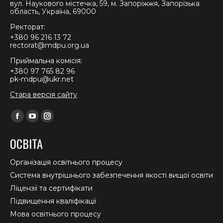
вул. Наукового містечка, 59, м. Запоріжжя, Запорізька
область, Україна, 69000
Ректорат:
+380 96 216 13 72
rectorat@mdpu.org.ua
Приймальна комісія:
+380 97 765 82 96
pk-mdpu@ukr.net
Стара версія сайту
Find us on:
Facebook
YouTube
Instagram
page
page
page
ОСВІТА
opens
opens
opens
in
in
in
Організація освітнього процесу
new
new
new
Система внутрішнього забезпечення якості вищої освіти
window
window
window
Ліцензії та сертифікати
Підвищення кваліфікації
Мова освітнього процесу