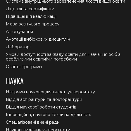
new
new
new
Система внутрішнього забезпечення якості вищої освіти
window
window
window
Ліцензії та сертифікати
Підвищення кваліфікації
Мова освітнього процесу
Анкетування
Анотації вибіркових дисциплін
Лабораторії
Умови доступності закладу освіти для навчання осіб з
особливими освітніми потребами
Освітні програми
НАУКА
Напрями наукової діяльності університету
Відділ аспірантури та докторантури
Відділ наукової роботи студентів
Інноваційна, науково-технічна діяльність
Спеціалізовані вчені ради
Наукові видання університету