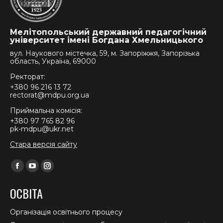
Мелітопольський державний педагогічний
університет імені Богдана Хмельницького
вул. Наукового містечка, 59, м. Запоріжжя, Запорізька
область, Україна, 69000
Ректорат:
+380 96 216 13 72
rectorat@mdpu.org.ua
Приймальна комісія:
+380 97 765 82 96
pk-mdpu@ukr.net
Стара версія сайту
Find us on:
Facebook
YouTube
Instagram
page
page
page
ОСВІТА
opens
opens
opens
in
in
in
Організація освітнього процесу