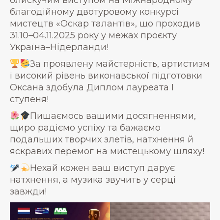
блискучим виступом на Міжнародному
благодійному двотуровому конкурсі
мистецтв «Оскар талантів», що проходив
31.10–04.11.2025 року у межах проєкту
Україна–Нідерланди!
За проявлену майстерність, артистизм
і високий рівень виконавської підготовки
Оксана здобула Диплом лауреата І
ступеня!
Пишаємось вашими досягненнями,
щиро радіємо успіху та бажаємо
подальших творчих злетів, натхнення й
яскравих перемог на мистецькому шляху!
Нехай кожен ваш виступ дарує
натхнення, а музика звучить у серці
завжди!