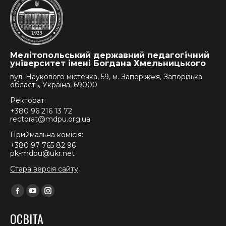
Мелітопольський державний педагогічний
університет імені Богдана Хмельницького
вул. Наукового містечка, 59, м. Запоріжжя, Запорізька
область, Україна, 69000
Ректорат:
+380 96 216 13 72
rectorat@mdpu.org.ua
Приймальна комісія:
+380 97 765 82 96
pk-mdpu@ukr.net
Стара версія сайту
Find us on:
Facebook
YouTube
Instagram
page
page
page
ОСВІТА
opens
opens
opens