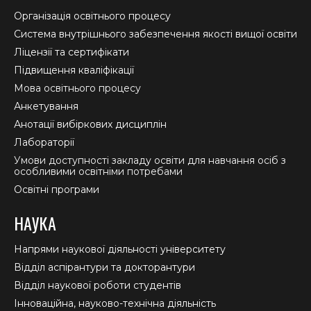
in
in
in
Організація освітнього процесу
new
new
new
Система внутрішнього забезпечення якості вищої освіти
window
window
window
Ліцензії та сертифікати
Підвищення кваліфікації
Мова освітнього процесу
Анкетування
Анотації вибіркових дисциплін
Лабораторії
Умови доступності закладу освіти для навчання осіб з
особливими освітніми потребами
Освітні програми
НАУКА
Напрями наукової діяльності університету
Відділ аспірантури та докторантури
Відділ наукової роботи студентів
Інноваційна, науково-технічна діяльність