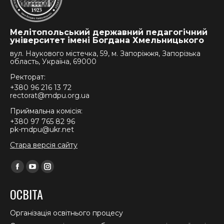
Мелітопольський державний педагогічний
університет імені Богдана Хмельницького
вул. Наукового містечка, 59, м. Запоріжжя, Запорізька
область, Україна, 69000
Ректорат:
+380 96 216 13 72
rectorat@mdpu.org.ua
Приймальна комісія:
+380 97 765 82 96
pk-mdpu@ukr.net
Стара версія сайту
Find us on:
Facebook
YouTube
Instagram
page
page
page
ОСВІТА
opens
opens
opens
in
in
in
Організація освітнього процесу