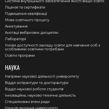
new
new
new
Система внутрішнього забезпечення якості вищої освіти
window
window
window
Ліцензії та сертифікати
Підвищення кваліфікації
Мова освітнього процесу
Анкетування
Анотації вибіркових дисциплін
Лабораторії
Умови доступності закладу освіти для навчання осіб з
особливими освітніми потребами
Освітні програми
НАУКА
Напрями наукової діяльності університету
Відділ аспірантури та докторантури
Відділ наукової роботи студентів
Інноваційна, науково-технічна діяльність
Спеціалізовані вчені ради
Наукові видання університету