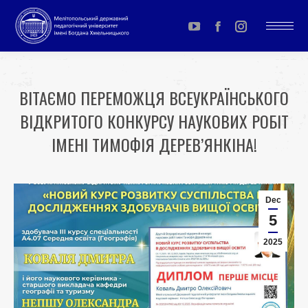
YouTube
Facebook
Instagram
page
page
page
opens
opens
opens
ВІТАЄМО ПЕРЕМОЖЦЯ ВСЕУКРАЇНСЬКОГО
in
in
in
ВІДКРИТОГО КОНКУРСУ НАУКОВИХ РОБІТ
new
new
new
window
window
window
ІМЕНІ ТИМОФІЯ ДЕРЕВ’ЯНКІНА!
You are here:
Dec
5
2025