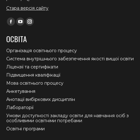
Стара версія сайту
Find us on:
Facebook
YouTube
Instagram
page
page
page
ОСВІТА
opens
opens
opens
in
in
in
Організація освітнього процесу
new
new
new
Система внутрішнього забезпечення якості вищої освіти
window
window
window
Ліцензії та сертифікати
Підвищення кваліфікації
Мова освітнього процесу
Анкетування
Анотації вибіркових дисциплін
Лабораторії
Умови доступності закладу освіти для навчання осіб з
особливими освітніми потребами
Освітні програми