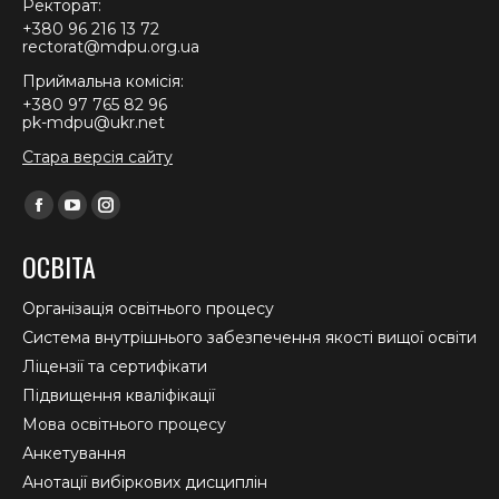
Ректорат:
+380 96 216 13 72
rectorat@mdpu.org.ua
Приймальна комісія:
+380 97 765 82 96
pk-mdpu@ukr.net
Стара версія сайту
Find us on:
Facebook
YouTube
Instagram
page
page
page
ОСВІТА
opens
opens
opens
in
in
in
Організація освітнього процесу
new
new
new
Система внутрішнього забезпечення якості вищої освіти
window
window
window
Ліцензії та сертифікати
Підвищення кваліфікації
Мова освітнього процесу
Анкетування
Анотації вибіркових дисциплін