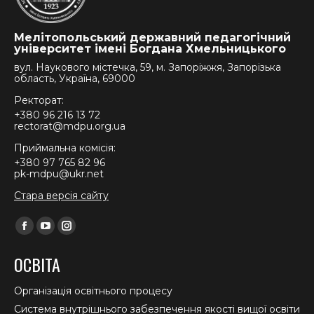
Мелітопольський державний педагогічний
університет імені Богдана Хмельницького
вул. Наукового містечка, 59, м. Запоріжжя, Запорізька
область, Україна, 69000
Ректорат:
+380 96 216 13 72
rectorat@mdpu.org.ua
Приймальна комісія:
+380 97 765 82 96
pk-mdpu@ukr.net
Стара версія сайту
Find us on:
Facebook
YouTube
Instagram
page
page
page
ОСВІТА
opens
opens
opens
in
in
in
Організація освітнього процесу
new
new
new
Система внутрішнього забезпечення якості вищої освіти