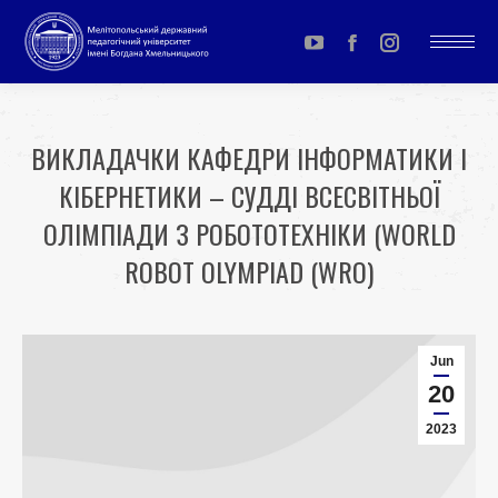
YouTube
Facebook
Instagram
page
page
page
opens
opens
opens
ВИКЛАДАЧКИ КАФЕДРИ ІНФОРМАТИКИ І
in
in
in
КІБЕРНЕТИКИ – СУДДІ ВСЕСВІТНЬОЇ
new
new
new
window
window
window
ОЛІМПІАДИ З РОБОТОТЕХНІКИ (WORLD
ROBOT OLYMPIAD (WRO)
You are here:
Jun
20
2023