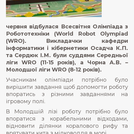
червня відбулася Всесвітня Олімпіада з
Робототехніки (World Robot Olympiad
(WRO). Викладачки кафедри
інформатики і кібернетики Осадча К.П.
та Сердюк І.М. були суддями Середньої
ліги WRO (11-15 років), а Чорна А.В. –
Молодшої ліги WRO (8-12 років).
Учасникам олімпіади потрібно було
вирішити завдання щоб допомогти роботу
впоратись з різними завданнями на
ігровому полі.
В Молодшій лізі роботу потрібно було
впоратися з корабельними відходами,
відновити ділянки коралового рифу та
врятувати кита з мілководдя в морі.