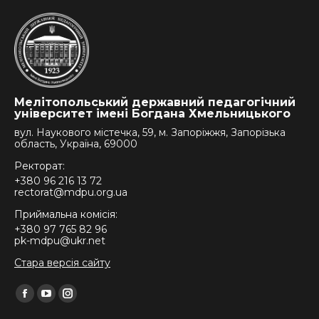
Мелітопольський державний педагогічний
університет імені Богдана Хмельницького
вул. Наукового містечка, 59, м. Запоріжжя, Запорізька
область, Україна, 69000
Ректорат:
+380 96 216 13 72
rectorat@mdpu.org.ua
Приймальна комісія:
+380 97 765 82 96
pk-mdpu@ukr.net
Стара версія сайту
Find us on:
Facebook
YouTube
Instagram