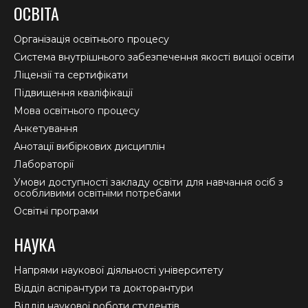
page
page
page
ОСВІТА
opens
opens
opens
in
in
in
Організація освітнього процесу
new
new
new
Система внутрішнього забезпечення якості вищої освіти
window
window
window
Ліцензії та сертифікати
Підвищення кваліфікації
Мова освітнього процесу
Анкетування
Анотації вибіркових дисциплін
Лабораторії
Умови доступності закладу освіти для навчання осіб з
особливими освітніми потребами
Освітні програми
НАУКА
Напрями наукової діяльності університету
Відділ аспірантури та докторантури
Відділ наукової роботи студентів