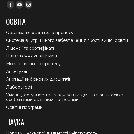
Find us on:
Facebook
YouTube
Instagram
page
page
page
ОСВІТА
opens
opens
opens
in
in
in
Організація освітнього процесу
new
new
new
Система внутрішнього забезпечення якості вищої освіти
window
window
window
Ліцензії та сертифікати
Підвищення кваліфікації
Мова освітнього процесу
Анкетування
Анотації вибіркових дисциплін
Лабораторії
Умови доступності закладу освіти для навчання осіб з
особливими освітніми потребами
Освітні програми
НАУКА
Напрями наукової діяльності університету