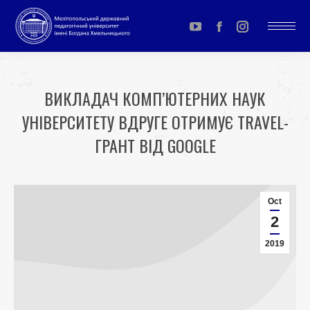
YouTube
Facebook
Instagram
page
page
page
opens
opens
opens
ВИКЛАДАЧ КОМП’ЮТЕРНИХ НАУК
in
in
in
УНІВЕРСИТЕТУ ВДРУГЕ ОТРИМУЄ TRAVEL-
new
new
new
window
window
window
ГРАНТ ВІД GOOGLE
You are here:
Oct
2
2019