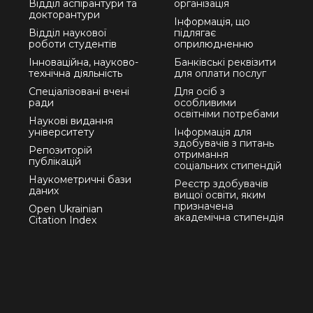
Відділ аспірантури та
організація
докторантури
Інформація, що
Відділ наукової
підлягає
роботи студентів
оприлюдненню
Інноваційна, науково-
Банківські реквізити
технічна діяльність
для оплати послуг
Спеціалізовані вчені
Для осіб з
ради
особливими
освітніми потребами
Наукові видання
університету
Інформація для
здобувачів з питань
Репозиторій
отримання
публікацій
соціальних стипендій
Наукометричні бази
Реєстр здобувачів
даних
вищої освіти, яким
призначена
Open Ukrainian
академічна стипендія
Citation Index