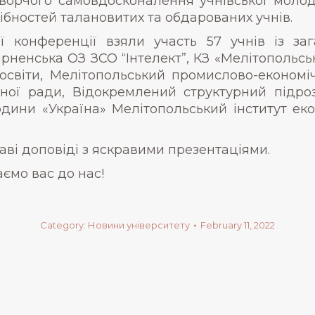
орчого самовдосконалення учнівської молод
дібностей талановитих та обдарованих учнів.
ї конференції взяли участь 57 учнів із заг
, Мирненська ОЗ ЗСО “Інтелект”, КЗ «Мелітопольсь
 освіти, Мелітопольський промислово-економ
ної ради, Відокремлений структурний підро
ини «Україна» Мелітопольський інститут екол
ві доповіді з яскравими презентаціями.
аємо вас до нас!
Category:
Новини університету
February 11, 2022