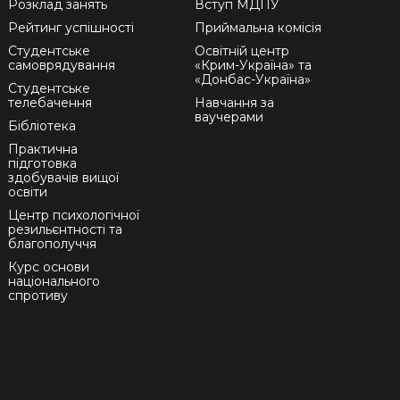
Розклад занять
Вступ МДПУ
Рейтинг успішності
Приймальна комісія
Студентське
Освітній центр
самоврядування
«Крим-Україна» та
«Донбас-Україна»
Студентське
телебачення
Навчання за
ваучерами
Бібліотека
Практична
підготовка
здобувачів вищої
освіти
Центр психологічної
резильєнтності та
благополуччя
Курс основи
національного
спротиву