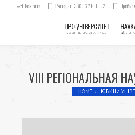
Контакти
Ректорат +380 96 216 13 72
Приймал
ПРО УНІВЕРСИТЕТ
НАУКА
керівництво, структура
діяльніс
VIII РЕГІОНАЛЬНАЯ 
You are here:
HOME
НОВИНИ УНІВ