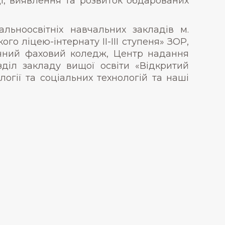
і, виявлення та розвиток обдарованих
альноосвітніх навчальних закладів м.
кого ліцею-інтернату ІІ-ІІІ ступеня» ЗОР,
ічний фаховий коледж, Центр надання
зділ закладу вищої освіти «Відкритий
огії та соціальних технологій та наші