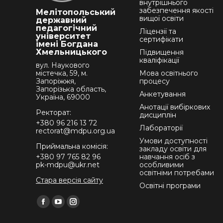
внутрішнього
забезпечення якості
Мелітопольський
вищої освіти
державний
педагогічний
Ліцензії та
університет
сертифікати
імені Богдана
Хмельницького
Підвищення
кваліфікації
вул. Наукового
містечка, 59, м.
Мова освітнього
Запоріжжя,
процесу
Запорізька область,
Анкетування
Україна, 69000
Анотації вибіркових
Ректорат:
дисциплін
+380 96 216 13 72
Лабораторії
rectorat@mdpu.org.ua
Умови доступності
Приймальна комісія:
закладу освіти для
+380 97 765 82 96
навчання осіб з
pk-mdpu@ukr.net
особливими
освітніми потребами
Стара версія сайту
Освітні програми
Find us on:
Facebook
YouTube
Instagram
page
page
page