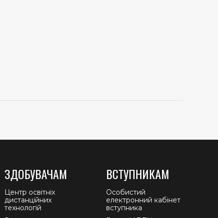
ЗДОБУВАЧАМ
ВСТУПНИКАМ
Центр освітніх
Особистий
дистанційних
електронний кабінет
технологій
вступника