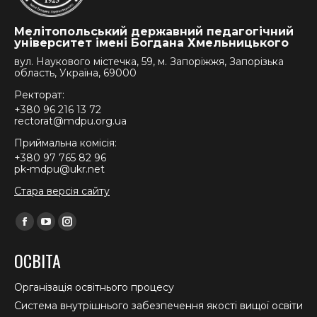
Мелітопольський державний педагогічний
університет імені Богдана Хмельницького
вул. Наукового містечка, 59, м. Запоріжжя, Запорізька
область, Україна, 69000
Ректорат:
+380 96 216 13 72
rectorat@mdpu.org.ua
Приймальна комісія:
+380 97 765 82 96
pk-mdpu@ukr.net
Стара версія сайту
Find us on:
Facebook
YouTube
Instagram
page
page
page
ОСВІТА
opens
opens
opens
in
in
in
Організація освітнього процесу
new
new
new
Система внутрішнього забезпечення якості вищої освіти