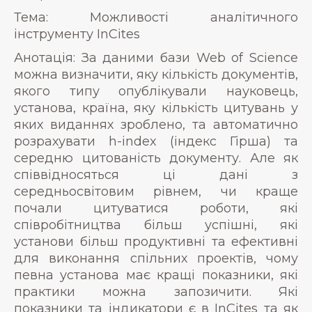
Тема: Можливості аналітичного
інструменту InCites
Анотація: За даними бази Web of Science
можна визначити, яку кількість документів,
якого типу опублікували науковець,
установа, країна, яку кількість цитувань у
яких виданнях зроблено, та автоматично
розрахувати h-index (індекс Гірша) та
середню цитованість документу. Але як
співвідносяться ці дані з
середньосвітовим рівнем, чи краще
почали цитуватися роботи, які
співробітництва більш успішні, які
установи більш продуктивні та ефективні
для виконання спільних проектів, чому
певна установа має кращі показники, які
практики можна запозичити. Які
показники та індикатори є в InCites та як