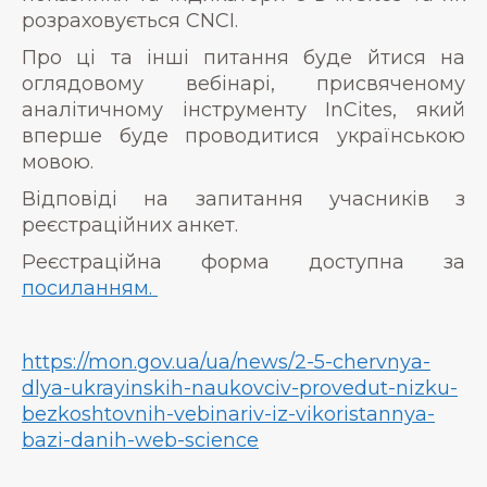
розраховується CNCI.
Про ці та інші питання буде йтися на
оглядовому вебінарі, присвяченому
аналітичному інструменту InCites, який
вперше буде проводитися українською
мовою.
Відповіді на запитання учасників з
реєстраційних анкет.
Реєстраційна форма доступна за
посиланням.
https://mon.gov.ua/ua/news/2-5-chervnya-
dlya-ukrayinskih-naukovciv-provedut-nizku-
bezkoshtovnih-vebinariv-iz-vikoristannya-
bazi-danih-web-science