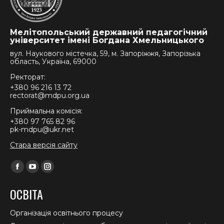
Мелітопольський державний педагогічний
університет імені Богдана Хмельницького
вул. Наукового містечка, 59, м. Запоріжжя, Запорізька
область, Україна, 69000
Ректорат:
+380 96 216 13 72
rectorat@mdpu.org.ua
Приймальна комісія:
+380 97 765 82 96
pk-mdpu@ukr.net
Стара версія сайту
Find us on:
Facebook
YouTube
Instagram
page
page
page
ОСВІТА
opens
opens
opens
in
in
in
Організація освітнього процесу