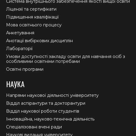
new
new
new
Система внутрішнього забезпечення якості вищої освіти
window
window
window
Ліцензії та сертифікати
Підвищення кваліфікації
Мова освітнього процесу
Анкетування
Анотації вибіркових дисциплін
Лабораторії
Умови доступності закладу освіти для навчання осіб з
особливими освітніми потребами
Освітні програми
НАУКА
Напрями наукової діяльності університету
Відділ аспірантури та докторантури
Відділ наукової роботи студентів
Інноваційна, науково-технічна діяльність
Спеціалізовані вчені ради
Наукові видання університету