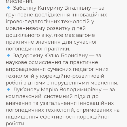
мислення.
Забєліну Катерину Віталіївну — за
ґрунтовне дослідження інноваційних
ігрово-педагогічних технологій у
мовленнєвому розвитку дітей
дошкільного віку, яке має вагоме
практичне значення для сучасної
логопедичної практики.
Задорожну Юлію Борисівну — за
наукове осмислення та практичне
впровадження сучасних педагогічних
технологій у корекційно-розвитковій
роботі з дітьми з порушеннями мовлення.
Лук’янову Марію Володимирівну — за
комплексний, системний підхід до
вивчення та узагальнення інноваційних
логопедичних технологій, спрямованих на
підвищення ефективності корекційної
роботи.