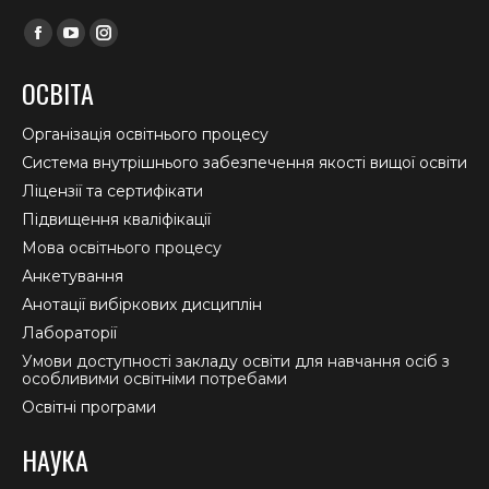
Find us on:
Facebook
YouTube
Instagram
page
page
page
ОСВІТА
opens
opens
opens
in
in
in
Організація освітнього процесу
new
new
new
Система внутрішнього забезпечення якості вищої освіти
window
window
window
Ліцензії та сертифікати
Підвищення кваліфікації
Мова освітнього процесу
Анкетування
Анотації вибіркових дисциплін
Лабораторії
Умови доступності закладу освіти для навчання осіб з
особливими освітніми потребами
Освітні програми
НАУКА