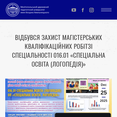
YouTube
Facebook
Instagram
page
page
page
opens
opens
opens
ВІДБУВСЯ ЗАХИСТ МАГІСТЕРСЬКИХ
in
in
in
КВАЛІФІКАЦІЙНИХ РОБІТЗІ
new
new
new
window
window
window
СПЕЦІАЛЬНОСТІ 016.01 «СПЕЦІАЛЬНА
ОСВІТА (ЛОГОПЕДІЯ)»
You are here:
Dec
25
2025