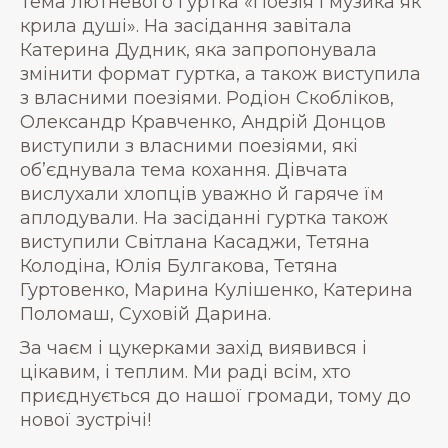
Тема лютневого гуртка «Поезія і музика як
крила душі». На засідання завітала
Катерина Дудник, яка запропонувала
змінити формат гуртка, а також виступила
з власними поезіями. Родіон Скобліков,
Олександр Кравченко, Андрій Донцов
виступили з власними поезіями, які
об’єднувала тема кохання. Дівчата
вислухали хлопців уважно й гаряче їм
аплодували. На засіданні гуртка також
виступили Світлана Касаджи, Тетяна
Колодіна, Юлія Булгакова, Тетяна
Гуртовенко, Марина Кулішенко, Катерина
Поломаш, Суховій Дарина.
За чаєм і цукерками захід виявився і
цікавим, і теплим. Ми раді всім, хто
приєднується до нашої громади, тому до
нової зустрічі!