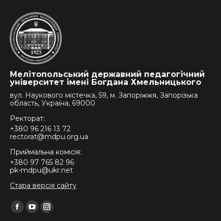
Мелітопольський державний педагогічний
університет імені Богдана Хмельницького
вул. Наукового містечка, 59, м. Запоріжжя, Запорізька
область, Україна, 69000
Ректорат:
+380 96 216 13 72
rectorat@mdpu.org.ua
Приймальна комісія:
+380 97 765 82 96
pk-mdpu@ukr.net
Стара версія сайту
Find us on:
Facebook
YouTube
Instagram