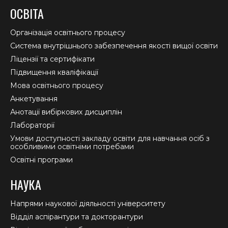
page
page
page
ОСВІТА
opens
opens
opens
in
in
in
Організація освітнього процесу
new
new
new
Система внутрішнього забезпечення якості вищої освіти
window
window
window
Ліцензії та сертифікати
Підвищення кваліфікації
Мова освітнього процесу
Анкетування
Анотації вибіркових дисциплін
Лабораторії
Умови доступності закладу освіти для навчання осіб з
особливими освітніми потребами
Освітні програми
НАУКА
Напрями наукової діяльності університету
Відділ аспірантури та докторантури