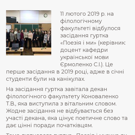
11 лютого 2019 р. на
філологічному
факультеті відбулося
засідання гуртка
«Поезія і ми» (керівник:
доцент кафедри
української мови
Єрмоленко С.І.). Це
перше засідання в 2019 році, адже в січні
студенти були на канікулах.
На засідання гуртка завітала декан
філологічного факультету Коноваленко
Т.В., яка виступила з вітальним словом.
Жодне засідання не відбувається без
участі декана, яка цінує поетичне слово та
дає цінні поради початківцям.