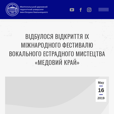
YouTube
Facebook
Instagram
page
page
page
opens
opens
opens
ВІДБУЛОСЯ ВІДКРИТТЯ IХ
in
in
in
МІЖНАРОДНОГО ФЕСТИВАЛЮ
new
new
new
window
window
window
ВОКАЛЬНОГО ЕСТРАДНОГО МИСТЕЦТВА
«МЕДОВИЙ КРАЙ»
You are here:
May
16
2019