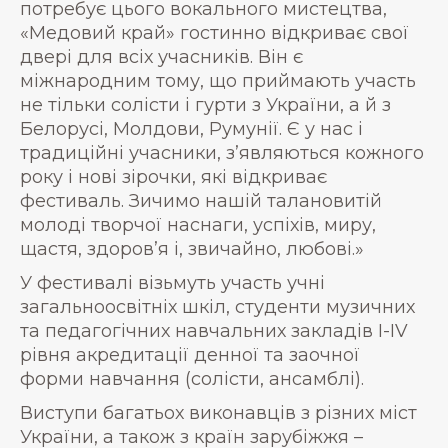
потребує цього вокального мистецтва,
«Медовий край» гостинно відкриває свої
двері для всіх учасників. Він є
міжнародним тому, що приймають участь
не тільки солісти і гурти з України, а й з
Белорусі, Молдови, Румунії. Є у нас і
традиційні учасники, з’являються кожного
року і нові зірочки, які відкриває
фестиваль. Зичимо нашій талановитій
молоді творчої наснаги, успіхів, миру,
щастя, здоров’я і, звичайно, любові.»
У фестивалі візьмуть участь учні
загальноосвітніх шкіл, студенти музичних
та педагогічних навчальних закладів І-IV
рівня акредитації денної та заочної
форми навчання (солісти, ансамблі).
Виступи багатьох виконавців з різних міст
України, а також з країн зарубіжжя –