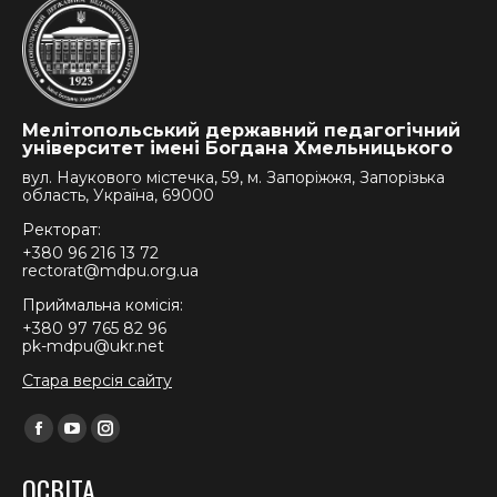
Мелітопольський державний педагогічний
університет імені Богдана Хмельницького
вул. Наукового містечка, 59, м. Запоріжжя, Запорізька
область, Україна, 69000
Ректорат:
+380 96 216 13 72
rectorat@mdpu.org.ua
Приймальна комісія:
+380 97 765 82 96
pk-mdpu@ukr.net
Стара версія сайту
Find us on:
Facebook
YouTube
Instagram
page
page
page
ОСВІТА