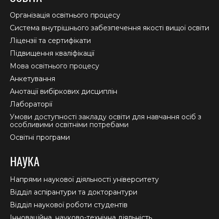
opens
opens
opens
in
in
in
Організація освітнього процесу
new
new
new
Система внутрішнього забезпечення якості вищої освіти
window
window
window
Ліцензії та сертифікати
Підвищення кваліфікації
Мова освітнього процесу
Анкетування
Анотації вибіркових дисциплін
Лабораторії
Умови доступності закладу освіти для навчання осіб з
особливими освітніми потребами
Освітні програми
НАУКА
Напрями наукової діяльності університету
Відділ аспірантури та докторантури
Відділ наукової роботи студентів
Інноваційна, науково-технічна діяльність