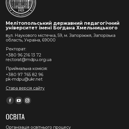
Мелітопольський державний педагогічний
університет імені Богдана Хмельницького
вул. Наукового містечка, 59, м. Запоріжжя, Запорізька
область, Україна, 69000
Ректорат:
+380 96 216 13 72
rectorat@mdpu.org.ua
Приймальна комісія:
+380 97 765 82 96
pk-mdpu@ukr.net
Стара версія сайту
Find us on:
Facebook
YouTube
Instagram
page
page
page
ОСВІТА
opens
opens
opens
in
in
in
Організація освітнього процесу