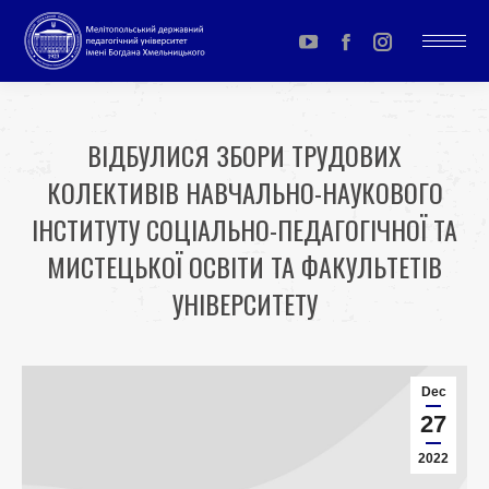
YouTube
Facebook
Instagram
page
page
page
opens
opens
opens
ВІДБУЛИСЯ ЗБОРИ ТРУДОВИХ
in
in
in
КОЛЕКТИВІВ НАВЧАЛЬНО-НАУКОВОГО
new
new
new
window
window
window
ІНСТИТУТУ СОЦІАЛЬНО-ПЕДАГОГІЧНОЇ ТА
МИСТЕЦЬКОЇ ОСВІТИ ТА ФАКУЛЬТЕТІВ
УНІВЕРСИТЕТУ
You are here:
Dec
27
2022