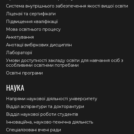
new
new
new
Система внутрішнього забезпечення якості вищої освіти
window
window
window
Ліцензії та сертифікати
Підвищення кваліфікації
Мова освітнього процесу
Анкетування
Анотації вибіркових дисциплін
Лабораторії
Умови доступності закладу освіти для навчання осіб з
особливими освітніми потребами
Освітні програми
НАУКА
Напрями наукової діяльності університету
Відділ аспірантури та докторантури
Відділ наукової роботи студентів
Інноваційна, науково-технічна діяльність
Спеціалізовані вчені ради