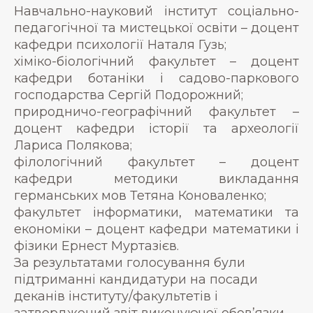
Навчально-науковий інститут соціально-
педагогічної та мистецької освіти – доцент
кафедри психології Наталя Гузь;
хіміко-біологічний факультет – доцент
кафедри ботаніки і садово-паркового
господарства Сергій Подорожний;
природничо-географічний факультет –
доцент кафедри історії та археології
Лариса Полякова;
філологічний факультет – доцент
кафедри методики викладання
германських мов Тетяна Коноваленко;
факультет інформатики, математики та
економіки – доцент кафедри математики і
фізики Ернест Муртазієв.
За результатами голосування були
підтриманні кандидатури на посади
деканів інституту/факультетів і
затверджений звіт
виконуючої обов’язки