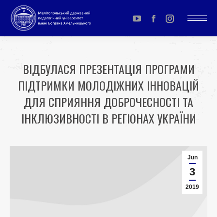
YouTube
Facebook
Instagram
page
page
page
opens
opens
opens
ВІДБУЛАСЯ ПРЕЗЕНТАЦІЯ ПРОГРАМИ
in
in
in
ПІДТРИМКИ МОЛОДІЖНИХ ІННОВАЦІЙ
new
new
new
window
window
window
ДЛЯ СПРИЯННЯ ДОБРОЧЕСНОСТІ ТА
ІНКЛЮЗИВНОСТІ В РЕГІОНАХ УКРАЇНИ
You are here:
Jun
3
2019