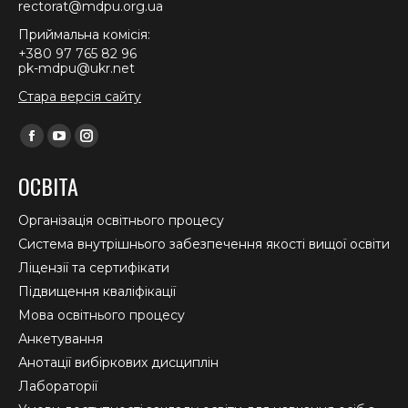
rectorat@mdpu.org.ua
Приймальна комісія:
+380 97 765 82 96
pk-mdpu@ukr.net
Стара версія сайту
Find us on:
Facebook
YouTube
Instagram
page
page
page
ОСВІТА
opens
opens
opens
in
in
in
Організація освітнього процесу
new
new
new
Система внутрішнього забезпечення якості вищої освіти
window
window
window
Ліцензії та сертифікати
Підвищення кваліфікації
Мова освітнього процесу
Анкетування
Анотації вибіркових дисциплін
Лабораторії