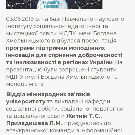
03.06.2019 р. на базі Навчально-наукового
інституту соціально-педагогічної та
мистецької освіти МДПУ імені Богдана
Хмельницького відбулася презентація
п
рограм
и
підтримки молодіжних
інновацій для сприяння доброчесності
та інклюзивності в регіонах України
. На
презентацію були запрошені студенти
МДПУ імені Богдана Хмельницького та
молодь міста.
Відділ міжнародних зв’язків
університету
та викладачі кафедри
соціальної роботи, соціальної педагогіки
та дошкільної освіти
Житнік Т.С.,
Приладишева Л.М.
приєднались до
всеукраїнської команди з інформаційної