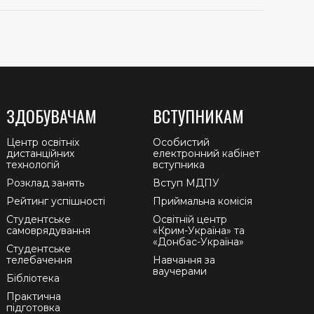
ЗДОБУВАЧАМ
ВСТУПНИКАМ
Центр освітніх
Особистий
дистанційних
електронний кабінет
технологій
вступника
Розклад занять
Вступ МДПУ
Рейтинг успішності
Приймальна комісія
Студентське
Освітній центр
самоврядування
«Крим-Україна» та
«Донбас-Україна»
Студентське
телебачення
Навчання за
ваучерами
Бібліотека
Практична
підготовка