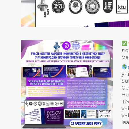
до
ма
ун
Su
Geo
Hu
Te
ун
ун
Ів