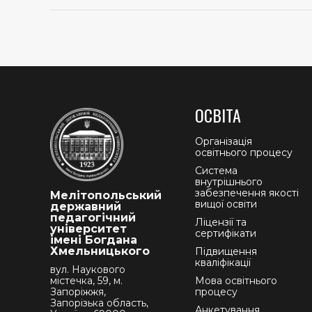
ОСВІТА
Організація
освітнього процесу
Система
внутрішнього
забезпечення якості
Мелітопольський
вищої освіти
державний
педагогічний
Ліцензії та
університет
сертифікати
імені Богдана
Хмельницького
Підвищення
кваліфікації
вул. Наукового
містечка, 59, м.
Мова освітнього
Запоріжжя,
процесу
Запорізька область,
Анкетування