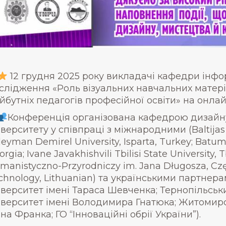
12 грудня 2025 року викладачі кафедри інфо
слідження «Роль візуальних навчальних матері
йбутніх педагогів професійної освіти» на онла
Конференція організована кафедрою дизайну
іверситету у співпраці з міжнародними (Baltijas S
leyman Demirel University, Isparta, Turkey; Batumi
rgia; Ivane Javakhishvili Tbilisi State University, T
manistyczno-Przyrodniczy im. Jana Długosza, Czę
chnology, Lithuanian) та українськими партнер
іверситет імені Тараса Шевченка; Тернопільсь
іверситет імені Володимира Гнатюка; Житомир
ана Франка; ГО “Інноваційні обрії України”).