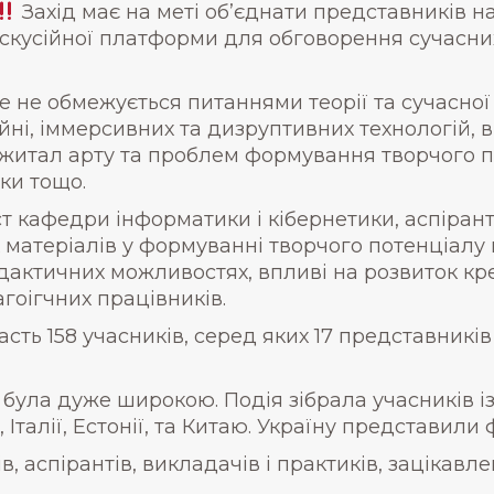
Захід має на меті об’єднати представників н
скусійної платформи для обговорення сучасних
 не обмежується питаннями теорії та сучасної 
йні, іммерсивних та дизруптивних технологій, 
джитал арту та проблем формування творчого по
ки тощо.
 кафедри інформатики і кібернетики, аспірантк
 матеріалів у формуванні творчого потенціалу
дактичних можливостях, впливі на розвиток кр
агоігчних працівників.
сть 158 учасників, серед яких 17 представників
була дуже широкою. Подія зібрала учасників із 
, Італії, Естонії, та Китаю. Україну представили 
 аспірантів, викладачів і практиків, зацікавле