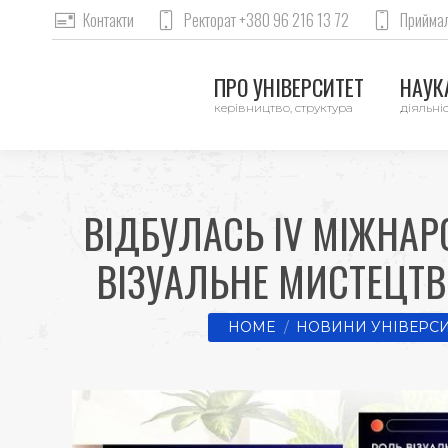
Контакти
Ректорат +380 96 216 13 72
Приймал
ПРО УНІВЕРСИТЕТ
НАУКА
керівництво, структура
діяльніс
ВІДБУЛАСЬ ІV МІЖНА
ВІЗУАЛЬНЕ МИСТЕЦТВО
You are here:
HOME
НОВИНИ УНІВЕРСИ