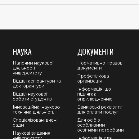
НАУКА
ДОКУМЕНТИ
Напрями наукової
Нормативно-правові
діяльності
документи
університету
Профспілкова
Відділ аспірантури та
організація
докторантури
Інформація, що
Відділ наукової
підлягає
роботи студентів
оприлюдненню
Інноваційна, науково-
Банківські реквізити
технічна діяльність
для оплати послуг
Спеціалізовані вчені
Для осіб з
ради
особливими
освітніми потребами
Наукові видання
університету
Інформація для