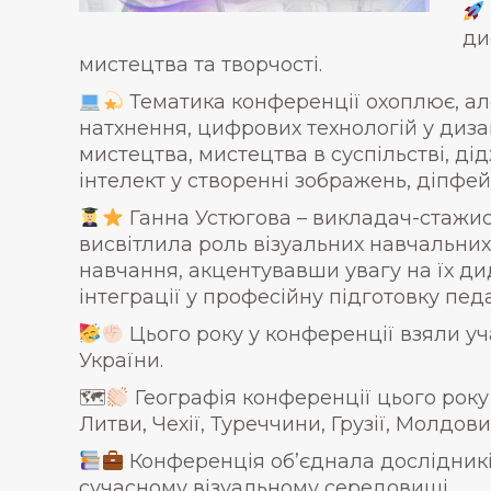
ди
мистецтва та творчості.
Тематика конференції охоплює, але
натхнення, цифрових технологій у диза
мистецтва, мистецтва в суспільстві, ді
інтелект у створенні зображень, діпфей
Ганна Устюгова – викладач-стажист
висвітлила роль візуальних навчальних
навчання, акцентувавши увагу на їх ди
інтеграції у професійну підготовку пед
Цього року у конференції взяли уча
України.
🗺
Географія конференції цього року 
Литви, Чехії, Туреччини, Грузії, Молдови
Конференція об’єднала дослідників,
сучасному візуальному середовищі.