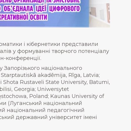
рматики і кібернетики представили
алів у формуванні творчого потенціалу
йн-конференції.
 Запорізького національного
tarptautiskā akadēmija, Rīga, Latvia;
 Shota Rustaveli State University, Batumi,
bilisi, Georgia; Uniwersytet
stochowa, Poland; Kaunas University of
ами (Луганський національний
кий національний педагогічний
ський державний університет імені