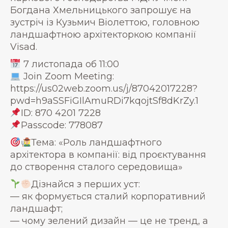
Богдана Хмельницького запрошує на
зустріч із Кузьмич Віолеттою, головною
ландшафтною архітекторкою компанії
Visad.
7 листопада об 11:00
Join Zoom Meeting:
https://us02web.zoom.us/j/87042017228?
pwd=h9aSSFiGIlAmuRDi7kqojtSf8dKrZy.1
ID: 870 4201 7228
Passcode: 778087
Тема: «Роль ландшафтного
архітектора в компанії: від проєктування
до створення сталого середовища»
Дізнайся з перших уст:
— як формується сталий корпоративний
ландшафт;
— чому зелений дизайн — це не тренд, а