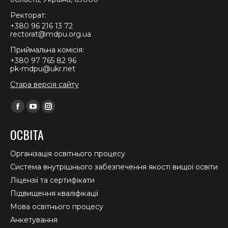
Ректорат:
+380 96 216 13 72
rectorat@mdpu.org.ua
Приймальна комісія:
+380 97 765 82 96
pk-mdpu@ukr.net
Стара версія сайту
Find us on:
Facebook
YouTube
Instagram
page
page
page
ОСВІТА
opens
opens
opens
in
in
in
Організація освітнього процесу
new
new
new
Система внутрішнього забезпечення якості вищої освіти
window
window
window
Ліцензії та сертифікати
Підвищення кваліфікації
Мова освітнього процесу
Анкетування