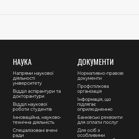
НАУКА
ДОКУМЕНТИ
Напрями наукової
Нормативно-правові
діяльності
документи
університету
Профспілкова
Відділ аспірантури та
організація
докторантури
Інформація, що
Відділ наукової
підлягає
роботи студентів
оприлюдненню
Інноваційна, науково-
Банківські реквізити
технічна діяльність
для оплати послуг
Спеціалізовані вчені
Для осіб з
ради
особливими