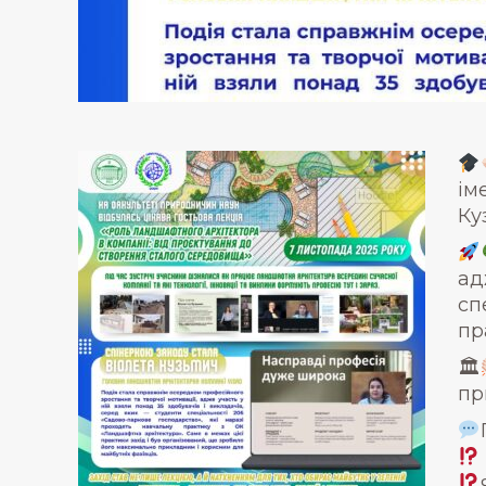
ім
Ку
ад
сп
пр
🏛
пр