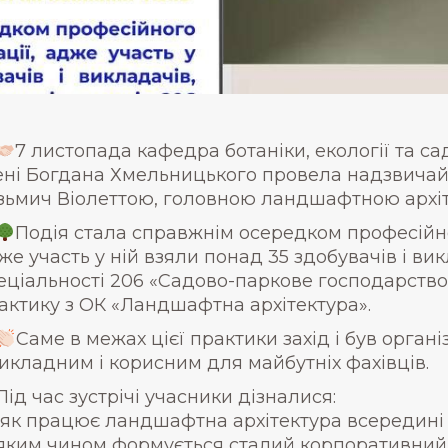
7 листопада кафедра ботаніки, екології та 
ені Богдана Хмельницького провела надзвичайн
зьмич Віолеттою, головною ландшафтною архіте
Подія стала справжнім осередком професійно
же участь у ній взяли понад 35 здобувачів і ви
еціальності 206 «Садово-паркове господарство»
актику з ОК «Ландшафтна архітектура».
Саме в межах цієї практики захід і був орга
икладним і корисним для майбутніх фахівців.
Під час зустрічі учасники дізналися:
як працює ландшафтна архітектура всередині с
яким чином формується сталий корпоративний 