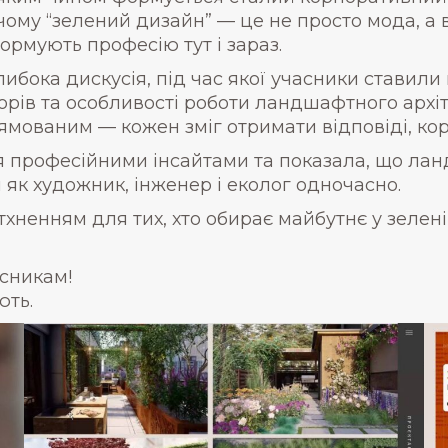
чому “зелений дизайн” — це не просто мода, а в
формують професію тут і зараз.
ибока дискусія, під час якої учасники ставили
орів та особливості роботи ландшафтного архіт
мованим — кожен зміг отримати відповіді, кор
 професійними інсайтами та показала, що лан
як художник, інженер і еколог одночасно.
хненням для тих, хто обирає майбутнє у зеленій 
асникам!
ють.