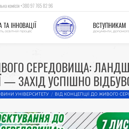
ьна комісія +380 97 765 82 96
 ТА ІННОВАЦІЇ
ВСТУПНИКАМ
ть, освітній процес
документи, допомог
ИВОГО СЕРЕДОВИЩА: ЛАНДШ
Ї — ЗАХІД УСПІШНО ВІДБУВ
:
ВИНИ УНІВЕРСИТЕТУ
ВІД КОНЦЕПЦІЇ ДО ЖИВОГО СЕ