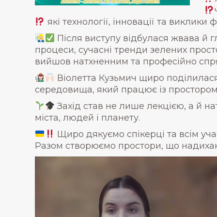
які технології, інновації та виклики 
Після виступу відбулася жвава й гл
процеси, сучасні тренди зелених прост
вийшов натхненним та професійно спря
Віолетта Кузьмич щиро поділилася
середовища, який працює із простором 
Захід став не лише лекцією, а й нат
міста, людей і планету.
Щиро дякуємо спікерці та всім уч
Разом створюємо простори, що надиха