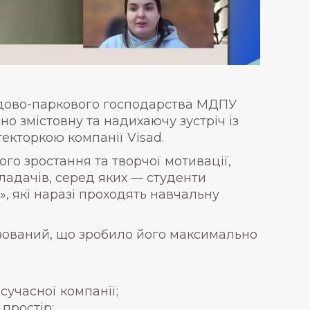
садово-паркового господарства МДПУ
о змістовну та надихаючу зустріч із
кторкою компанії Visad.
го зростання та творчої мотивації,
кладачів, серед яких — студенти
, які наразі проходять навчальну
нізований, що зробило його максимально
учасної компанії;
простір;