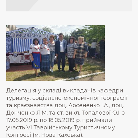
Делегація у складі викладачів кафедри
туризму, соціально-економічної географії
та краєзнавства доц. Арсененко І.А., доц.
Донченко Л.М. та ст. викл. Топалової О.І. з
17.05.2019 р. по 18.05.2019 р. приймали
участь VІ Таврійському Туристичному
Конгресі (м. Нова Каховка).