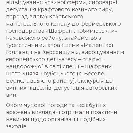
відвідування козиної ферми, сироварні,
дегустація крафтового козиного сиру,
переїзд вдовж Каховського
магістрального каналу до фермерського
господарства «Шафран Любимівський»
Каховського району, знайомство з
туристичними атракціями «Маленької
Голландії на Херсонщині», вирощуванням
європейськоо делікатесу – спаржі,
найдорожчої в світі спеції – шафрану,
Шато Князя Трубецького (с. Веселе,
Бериславського району), екскурсія до
винних підвалів, дегустація авторських
вин.
Окрім чудової погоди та незабутніх
вражень викладачі отримали практичні
навички щодо організації подібних
заходів.