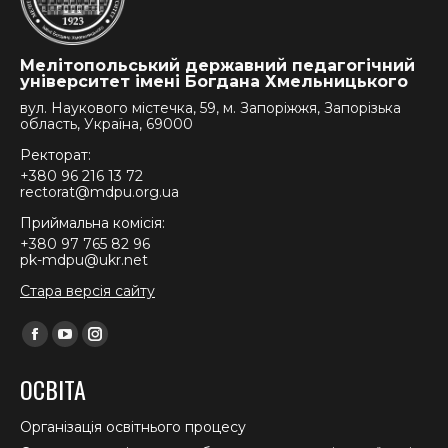
Мелітопольський державний педагогічний
університет імені Богдана Хмельницького
вул. Наукового містечка, 59, м. Запоріжжя, Запорізька
область, Україна, 69000
Ректорат:
+380 96 216 13 72
rectorat@mdpu.org.ua
Приймальна комісія:
+380 97 765 82 96
pk-mdpu@ukr.net
Стара версія сайту
Find us on:
Facebook
YouTube
Instagram
page
page
page
ОСВІТА
opens
opens
opens
in
in
in
Організація освітнього процесу