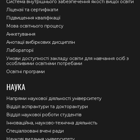
new
new
new
Система внутрішнього забезпечення якості вищої освіти
window
window
window
Ліцензії та сертифікати
Підвищення кваліфікації
Мова освітнього процесу
Анкетування
Анотації вибіркових дисциплін
Лабораторії
Умови доступності закладу освіти для навчання осіб з
особливими освітніми потребами
Освітні програми
НАУКА
Напрями наукової діяльності університету
Відділ аспірантури та докторантури
Відділ наукової роботи студентів
Інноваційна, науково-технічна діяльність
Спеціалізовані вчені ради
Наукові видання університету