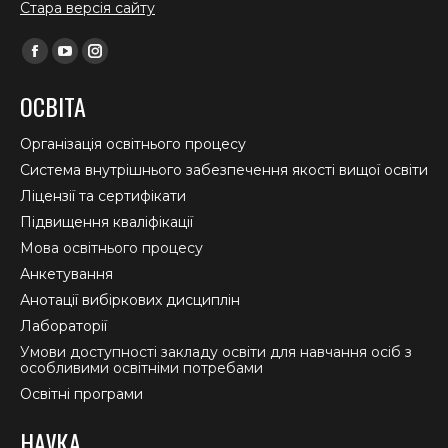
Стара версія сайту
Find us on:
Facebook
YouTube
Instagram
page
page
page
ОСВІТА
opens
opens
opens
in
in
in
Організація освітнього процесу
new
new
new
Система внутрішнього забезпечення якості вищої освіти
window
window
window
Ліцензії та сертифікати
Підвищення кваліфікації
Мова освітнього процесу
Анкетування
Анотації вибіркових дисциплін
Лабораторії
Умови доступності закладу освіти для навчання осіб з
особливими освітніми потребами
Освітні програми
НАУКА