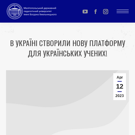
YouTube
Facebook
Instagram
page
page
page
opens
opens
opens
В УКРАЇНІ СТВОРИЛИ НОВУ ПЛАТФОРМУ
in
in
in
ДЛЯ УКРАЇНСЬКИХ УЧЕНИХ!
new
new
new
window
window
window
You are here:
Apr
12
2023