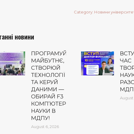
Category:
Новини університе
танні новини
ПРОГРАМУЙ
ВСТУ
МАЙБУТНЄ,
ЧАС
СТВОРЮЙ
ТВО
ТЕХНОЛОГІЇ
НАУ
ТА КЕРУЙ
РАЗ
ДАНИМИ —
МДП
ОБИРАЙ F3
August 
КОМП’ЮТЕРНІ
НАУКИ В
МДПУ!
August 6, 2026