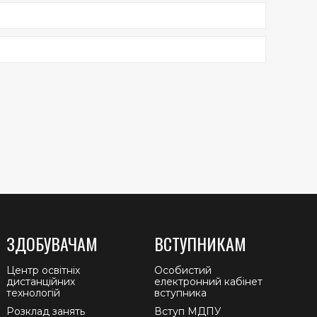
ЗДОБУВАЧАМ
ВСТУПНИКАМ
Центр освітніх
Особистий
дистанційних
електронний кабінет
технологій
вступника
Розклад занять
Вступ МДПУ