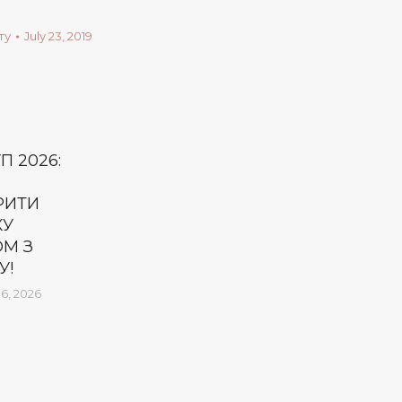
ту
July 23, 2019
П 2026:
РИТИ
КУ
ОМ З
У!
6, 2026