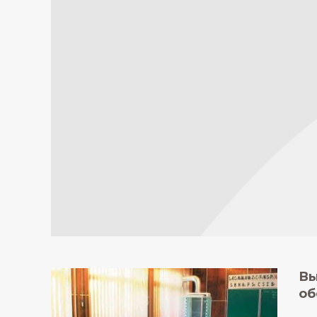
Вы
об