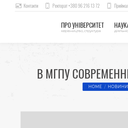
Контакти
Ректорат +380 96 216 13 72
Приймал
ПРО УНІВЕРСИТЕТ
НАУКА
керівництво, структура
діяльніс
В МГПУ СОВРЕМЕН
You are here:
HOME
НОВИНИ 