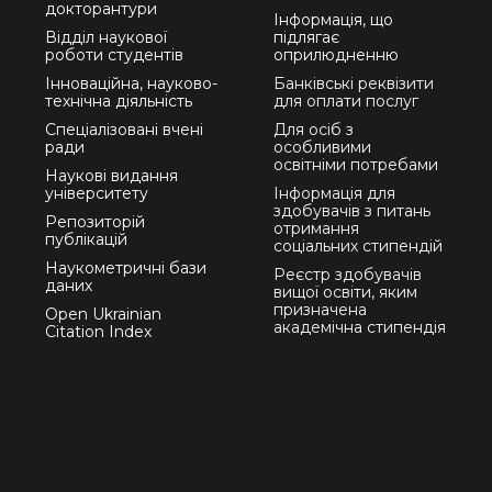
докторантури
Інформація, що
Відділ наукової
підлягає
роботи студентів
оприлюдненню
Інноваційна, науково-
Банківські реквізити
технічна діяльність
для оплати послуг
Спеціалізовані вчені
Для осіб з
ради
особливими
освітніми потребами
Наукові видання
університету
Інформація для
здобувачів з питань
Репозиторій
отримання
публікацій
соціальних стипендій
Наукометричні бази
Реєстр здобувачів
даних
вищої освіти, яким
призначена
Open Ukrainian
академічна стипендія
Citation Index