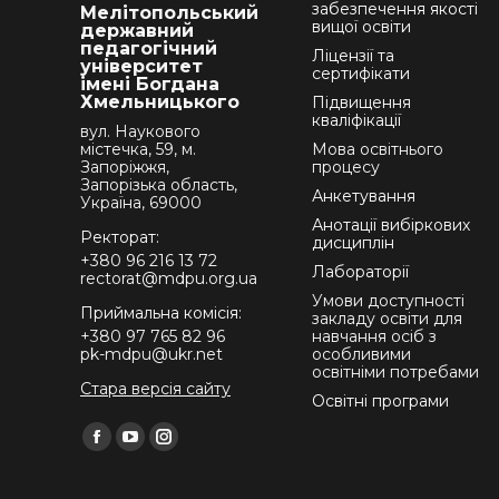
забезпечення якості
Мелітопольський
вищої освіти
державний
педагогічний
Ліцензії та
університет
сертифікати
імені Богдана
Хмельницького
Підвищення
кваліфікації
вул. Наукового
містечка, 59, м.
Мова освітнього
Запоріжжя,
процесу
Запорізька область,
Анкетування
Україна, 69000
Анотації вибіркових
Ректорат:
дисциплін
+380 96 216 13 72
Лабораторії
rectorat@mdpu.org.ua
Умови доступності
Приймальна комісія:
закладу освіти для
+380 97 765 82 96
навчання осіб з
pk-mdpu@ukr.net
особливими
освітніми потребами
Стара версія сайту
Освітні програми
Find us on:
Facebook
YouTube
Instagram
page
page
page