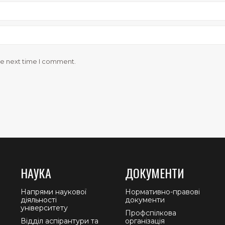
he next time I comment.
НАУКА
ДОКУМЕНТИ
Напрями наукової
Нормативно-правові
діяльності
документи
університету
Профспілкова
Відділ аспірантури та
організація