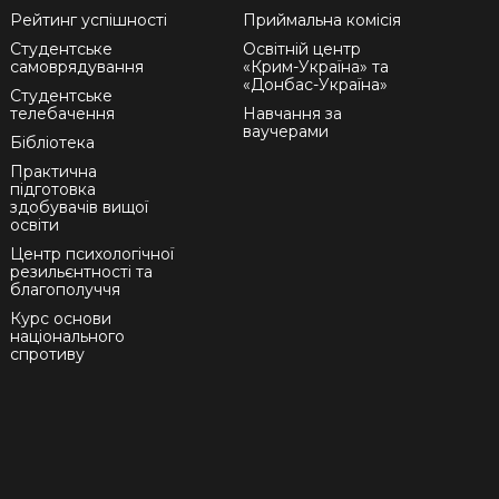
Рейтинг успішності
Приймальна комісія
Студентське
Освітній центр
самоврядування
«Крим-Україна» та
«Донбас-Україна»
Студентське
телебачення
Навчання за
ваучерами
Бібліотека
Практична
підготовка
здобувачів вищої
освіти
Центр психологічної
резильєнтності та
благополуччя
Курс основи
національного
спротиву