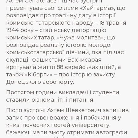
Ахтем Сеітаблаєв під час зустрічі
презентував свої фільми «Хайтарма», що
розповідає про трагічну дату в історії
кримсько-татарського народу – 18 травня
1944 року – сталінську депортацію
кримських татар, «Чужа молитва», що
розповідає реальну історію молодої
кримськотатарської дівчини, яка під час
окупації фашистами Бахчисарая
врятувала життя 88 єврейських дітей, а
також «Кіборги» – про історію захисту
Донецького аеропорту.
Протягом години викладачі і студенти
ставили різноманітні питання.
Після зустрічі Ахтем Шевкетович залишив
запис про свої враження і побажання у
книзі почесних гостей університету.
бажаючі мали змогу отримати автографи