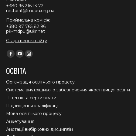
+380 96 216 13 72
rectorat@mdpu.org.ua
Приймальна комісія:
+380 97 765 82 96
pk-mdpu@ukr.net
Стара версія сайту
Find us on:
Facebook
YouTube
Instagram
page
page
page
ОСВІТА
opens
opens
opens
in
in
in
Організація освітнього процесу
new
new
new
Система внутрішнього забезпечення якості вищої освіти
window
window
window
Ліцензії та сертифікати
Підвищення кваліфікації
Мова освітнього процесу
Анкетування
Анотації вибіркових дисциплін