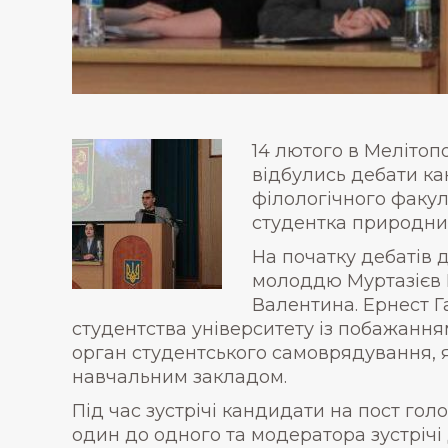
14 лютого в Мелітоп
відбулись дебати ка
філологічного факул
студентка природни
На початку дебатів 
молоддю Муртазієв Е.
Валентина. Ернест Г
студентства університету із побажання
орган студентського самоврядування, як
навчальним закладом.
Під час зустрічі кандидати на пост гол
один до одного та модератора зустрічі