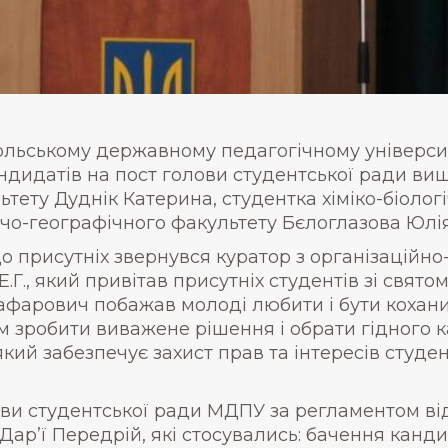
ольському державному педагогічному універси
ндидатів на пост голови студентської ради вишу
ьтету Дуднік Катерина, студентка хіміко-біолог
чо-географічного факультету Бєлоглазова Юлія
до присутніх звернувся куратор з організаційно
Г., який привітав присутніх студентів зі свято
афарович побажав молоді любити і бути кохани
м зробити виважене рішення і обрати гідного 
ий забезпечує захист прав та інтересів студенті
ови студентської ради МДПУ за регламентом від
 Дар’ї Передрій, які стосувались: бачення канд