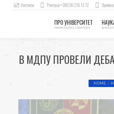
Контакти
Ректорат +380 96 216 13 72
Приймал
ПРО УНІВЕРСИТЕТ
НАУКА
керівництво, структура
діяльніс
В МДПУ ПРОВЕЛИ ДЕБА
You are her
HOME
Н