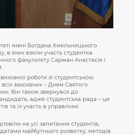
теті імені Богдана Хмельницького
, в яких взяли участь студентка
ічного факультету Саржан Анастасія і
.
-виховної роботи зі студентською
м всіх закоханих – Днем Святого
ми. Він також звернувся до
кандидата, адже студентська рада – це
в та їх участь в управлінні
повіли на усі запитання студентів,
идатами майбутнього розвитку, методів