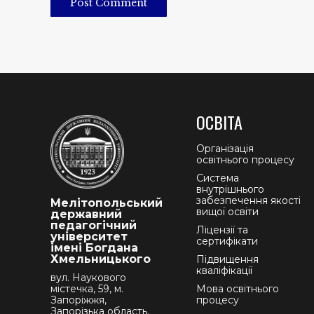
Post Comment
ОСВІТА
Організація
освітнього процесу
Система
внутрішнього
забезпечення якості
Мелітопольський
вищої освіти
державний
педагогічний
Ліцензії та
університет
сертифікати
імені Богдана
Хмельницького
Підвищення
кваліфікації
вул. Наукового
містечка, 59, м.
Мова освітнього
Запоріжжя,
процесу
Запорізька область,