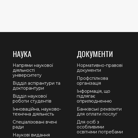
НАУКА
ДОКУМЕНТИ
Напрями наукової
Нормативно-правові
діяльності
документи
університету
Профспілкова
Відділ аспірантури та
організація
докторантури
Інформація, що
Відділ наукової
підлягає
роботи студентів
оприлюдненню
Інноваційна, науково-
Банківські реквізити
технічна діяльність
для оплати послуг
Спеціалізовані вчені
Для осіб з
ради
особливими
освітніми потребами
Наукові видання