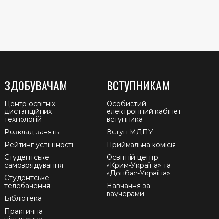
ЗДОБУВАЧАМ
ВСТУПНИКАМ
Центр освітніх
Особистий
дистанційних
електронний кабінет
технологій
вступника
Розклад занять
Вступ МДПУ
Рейтинг успішності
Приймальна комісія
Студентське
Освітній центр
самоврядування
«Крим-Україна» та
«Донбас-Україна»
Студентське
телебачення
Навчання за
ваучерами
Бібліотека
Практична