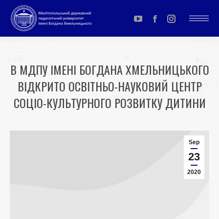
YouTube
Facebook
Instagram
page
page
page
opens
opens
opens
В МДПУ ІМЕНІ БОГДАНА ХМЕЛЬНИЦЬКОГО
in
in
in
ВІДКРИТО ОСВІТНЬО-НАУКОВИЙ ЦЕНТР
new
new
new
window
window
window
СОЦІО-КУЛЬТУРНОГО РОЗВИТКУ ДИТИНИ
You are here:
Sep
23
2020