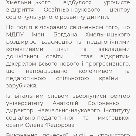
Хмельницького відбулося урочисте
відкриття Освітньо-наукового центру
соціо-культурного розвитку дитини.
Ця подія є яскравим свідченням того, що
МДПУ імені Богдана Хмельницького
розширює взаємодію із педагогічними
колективами шкіл та закладами
дошкільної освіти і стає відкритим
джерелом всього нового і прогресивного,
що напрацьовано колективом та
педагогічною спільнотою країни і
зарубіжжя.
Із вітальним словом звернулися ректор
університету Анатолій Солоненко і
директор Навчально-наукового інституту
соціально-педагогічної та мистецької
освіти Олена Федорова.
Виконання почесної місії – урочистого