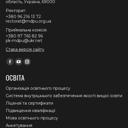
область, Україна, 69000
Ректорат:
+380 96 216 13 72
rectorat@mdpu.org.ua
Приймальна комісія:
+380 97 765 82 96
pk-mdpu@ukr.net
Стара версія сайту
Find us on:
Facebook
YouTube
Instagram
page
page
page
ОСВІТА
opens
opens
opens
in
in
in
Організація освітнього процесу
new
new
new
Система внутрішнього забезпечення якості вищої освіти
window
window
window
Ліцензії та сертифікати
Підвищення кваліфікації
Мова освітнього процесу
Анкетування