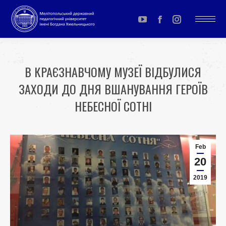
YouTube
Facebook
Instagram
page
page
page
opens
opens
opens
В КРАЄЗНАВЧОМУ МУЗЕЇ ВІДБУЛИСЯ
in
in
in
ЗАХОДИ ДО ДНЯ ВШАНУВАННЯ ГЕРОЇВ
new
new
new
window
window
window
НЕБЕСНОЇ СОТНІ
You are here:
Feb
20
2019