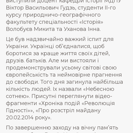
виступили доцент кафедри історії МДПУ
Віктор Васильович Гудзь, студенти ІІ-го
курсу природничо-географічного
факультету спеціальності «Історія»
Волобуєв Микита та Уханова Інна.
Це був надзвичайно важкий іспит для
України. Українці об’єдналися, щоб
боротися за краще життя своїх дітей,
друзів. батьків. Але ми вистояли і
продемонстрували усьому світові свою
європейськість та неймовірне прагнення
до свободи. Того дня загинула найбільша
кількість людей. Іх назвали «Небесною
сотнею». Присутні переглянути відео-
фрагменти «Хроніка подій «Революція
Гідності»», «Про розстріл майдану
20.02.2014 року».
По завершенню заходу на вічну пам’ять