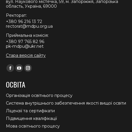
вул. Наукового містечка, 59, м. Запоріжжя, Запорізька
область, Україна, 69000
Ректорат:
+380 96 216 13 72
rectorat@mdpu.org.ua
Приймальна комісія:
+380 97 765 82 96
pk-mdpu@ukr.net
Стара версія сайту
Find us on:
Facebook
YouTube
Instagram
page
page
page
ОСВІТА
opens
opens
opens
in
in
in
Організація освітнього процесу
new
new
new
Система внутрішнього забезпечення якості вищої освіти
window
window
window
Ліцензії та сертифікати
Підвищення кваліфікації
Мова освітнього процесу