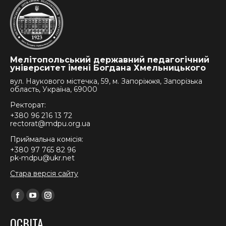
Мелітопольський державний педагогічний
університет імені Богдана Хмельницького
вул. Наукового містечка, 59, м. Запоріжжя, Запорізька
область, Україна, 69000
Ректорат:
+380 96 216 13 72
rectorat@mdpu.org.ua
Приймальна комісія:
+380 97 765 82 96
pk-mdpu@ukr.net
Стара версія сайту
Find us on:
Facebook
YouTube
Instagram
page
page
page
ОСВІТА