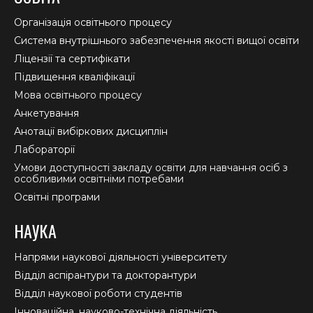
opens
opens
opens
in
in
in
Організація освітнього процесу
new
new
new
Система внутрішнього забезпечення якості вищої освіти
window
window
window
Ліцензії та сертифікати
Підвищення кваліфікації
Мова освітнього процесу
Анкетування
Анотації вибіркових дисциплін
Лабораторії
Умови доступності закладу освіти для навчання осіб з
особливими освітніми потребами
Освітні програми
НАУКА
Напрями наукової діяльності університету
Відділ аспірантури та докторантури
Відділ наукової роботи студентів
Інноваційна, науково-технічна діяльність