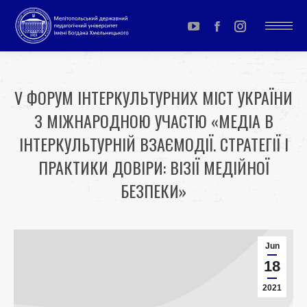
YouTube
Facebook
Instagram
page
page
page
opens
opens
opens
V ФОРУМ ІНТЕРКУЛЬТУРНИХ МІСТ УКРАЇНИ
in
in
in
З МІЖНАРОДНОЮ УЧАСТЮ «МЕДІА В
new
new
new
window
window
window
ІНТЕРКУЛЬТУРНІЙ ВЗАЄМОДІЇ. СТРАТЕГІЇ І
ПРАКТИКИ ДОВІРИ: ВІЗІЇ МЕДІЙНОЇ
БЕЗПЕКИ»
You are here:
Jun
18
2021