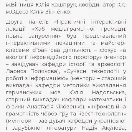
м.Вінниця Юлія Кашпрук, координатор ІСС
м.Одеса Юлія Зінченко.
Друга панель «Практичні інтерактивні
локації «Хаб медіаграмотної громади:
повне занурення» був представлений
інтерактивними локаціями та майстер-
класами «Грантова діяльність – фокус на
екології інфомедійного простору» (ментор
– завідувач кафедри історії та археології
Лариса Полякова), «Сучасні технології у
роботі з інформацією» (ментори – старший
викладач кафедри методики викладання
германських мов Юлія Надольська,
старший викладач кафедри математики і
фізики Анастасія Яковенко), «Інфомедійна
грамотність через гру та квест-технології»
(ментори – завідувач кафедри української
і зарубіжної літератури Надія Акулова,