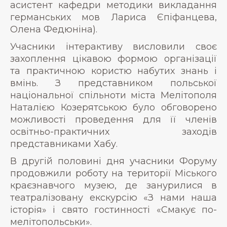
асистент кафедри методики викладання
германських мов Лариса Єпіфанцева,
Олена Федюніна).
Учасники інтерактиву висловили своє
захоплення цікавою формою організації
та практичною користю набутих знань і
вмінь. З представником польської
національної спільноти міста Мелітополя
Наталією Козерятською було обговорено
можливості проведення для її членів
освітньо-практичних заходів
представниками Хабу.
В другій половині дня учасники Форуму
продовжили роботу на території Міського
краєзнавчого музею, де занурилися в
театралізовану екскурсію «З нами наша
історія» і свято гостинності «Смакує по-
мелітопольськи».