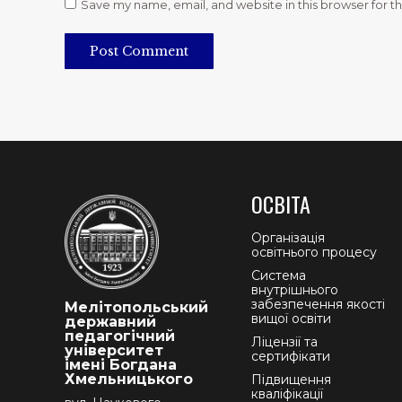
Save my name, email, and website in this browser for t
Post Comment
ОСВІТА
Організація
освітнього процесу
Система
внутрішнього
забезпечення якості
Мелітопольський
вищої освіти
державний
педагогічний
Ліцензії та
університет
сертифікати
імені Богдана
Хмельницького
Підвищення
кваліфікації