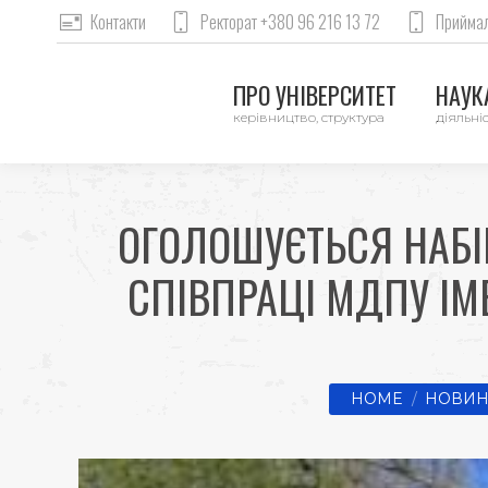
Контакти
Ректорат +380 96 216 13 72
Приймал
ПРО УНІВЕРСИТЕТ
НАУКА
керівництво, структура
діяльніс
ОГОЛОШУЄТЬСЯ НАБІ
СПІВПРАЦІ МДПУ ІМ
You are here:
HOME
НОВИН