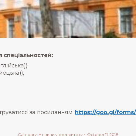
я спеціальностей:
глійська));
мецька));
струватися за посиланням:
https://goo.gl/for
Category:
Новини університету
October 11, 2018