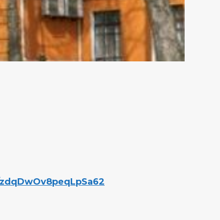
ms/zdqDwOv8peqLpSa62