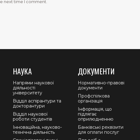
he next time I comment.
НАУКА
ДОКУМЕНТИ
Напрями наукової
Нормативно-правові
діяльності
документи
університету
Профспілкова
Відділ аспірантури та
організація
докторантури
Інформація, що
Відділ наукової
підлягає
роботи студентів
оприлюдненню
Інноваційна, науково-
Банківські реквізити
технічна діяльність
для оплати послуг