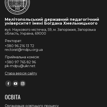
Мелітопольський державний педагогічний
університет імені Богдана Хмельницького
вул. Наукового містечка, 59, м. Запоріжжя, Запорізька
область, Україна, 69000
Ректорат:
+380 96 216 13 72
rectorat@mdpu.org.ua
Приймальна комісія:
+380 97 765 82 96
pk-mdpu@ukr.net
Стара версія сайту
Find us on:
Facebook
YouTube
Instagram
page
page
page
ОСВІТА
opens
opens
opens
in
in
in
Організація освітнього процесу