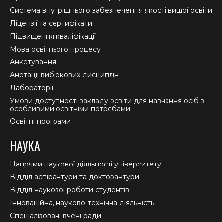
new
new
new
Система внутрішнього забезпечення якості вищої освіти
window
window
window
Ліцензії та сертифікати
Підвищення кваліфікації
Мова освітнього процесу
Анкетування
Анотації вибіркових дисциплін
Лабораторії
Умови доступності закладу освіти для навчання осіб з
особливими освітніми потребами
Освітні програми
НАУКА
Напрями наукової діяльності університету
Відділ аспірантури та докторантури
Відділ наукової роботи студентів
Інноваційна, науково-технічна діяльність
Спеціалізовані вчені ради