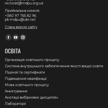
rectorat@mdpu.org.ua
Приймальна комісія:
+380 97 765 82 96
pk-mdpu@ukr.net
Стара версія сайту
Find us on:
Facebook
YouTube
Instagram
page
page
page
ОСВІТА
opens
opens
opens
in
in
in
Організація освітнього процесу
new
new
new
Система внутрішнього забезпечення якості вищої освіти
window
window
window
Ліцензії та сертифікати
Підвищення кваліфікації
Мова освітнього процесу
Анкетування
Анотації вибіркових дисциплін
Лабораторії