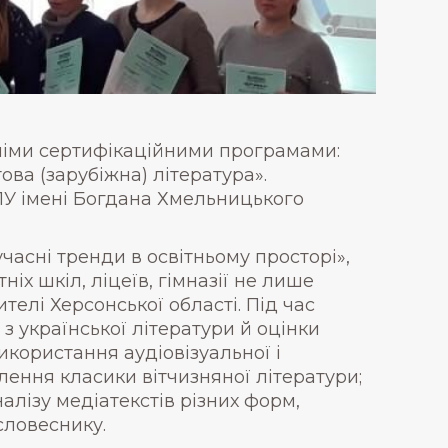
тніми сертифікаційними програмами:
това (зарубіжна) література».
У імені Богдана Хмельницького
часні тренди в освітньому просторі»,
ніх шкіл, ліцеїв, гімназії не лише
ителі Херсонської області. Під час
з української літератури й оцінки
икористання аудіовізуальної і
лення класики вітчизняної літератури;
алізу медіатекстів різних форм,
словеснику.