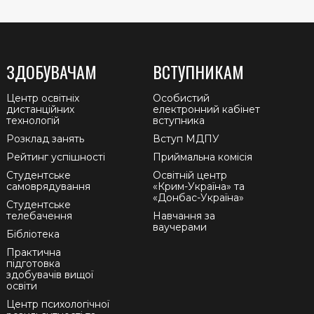
ЗДОБУВАЧАМ
ВСТУПНИКАМ
Центр освітніх
Особистий
дистанційних
електронний кабінет
технологій
вступника
Розклад занять
Вступ МДПУ
Рейтинг успішності
Приймальна комісія
Студентське
Освітній центр
самоврядування
«Крим-Україна» та
«Донбас-Україна»
Студентське
телебачення
Навчання за
ваучерами
Бібліотека
Практична
підготовка
здобувачів вищої
освіти
Центр психологічної