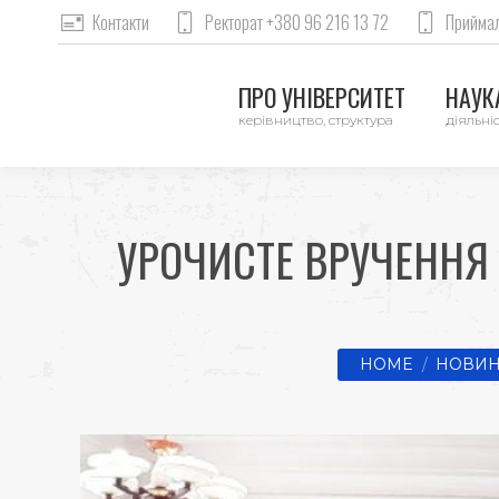
Контакти
Ректорат +380 96 216 13 72
Приймал
ПРО УНІВЕРСИТЕТ
НАУКА
керівництво, структура
діяльніс
УРОЧИСТЕ ВРУЧЕННЯ 
You are here:
HOME
НОВИН