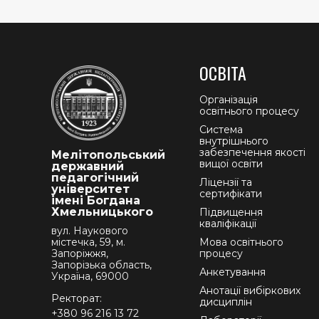
ОСВІТА
Організація
освітнього процесу
Система
внутрішнього
забезпечення якості
Мелітопольський
вищої освіти
державний
педагогічний
Ліцензії та
університет
сертифікати
імені Богдана
Хмельницького
Підвищення
кваліфікації
вул. Наукового
містечка, 59, м.
Мова освітнього
Запоріжжя,
процесу
Запорізька область,
Анкетування
Україна, 69000
Анотації вибіркових
Ректорат:
дисциплін
+380 96 216 13 72