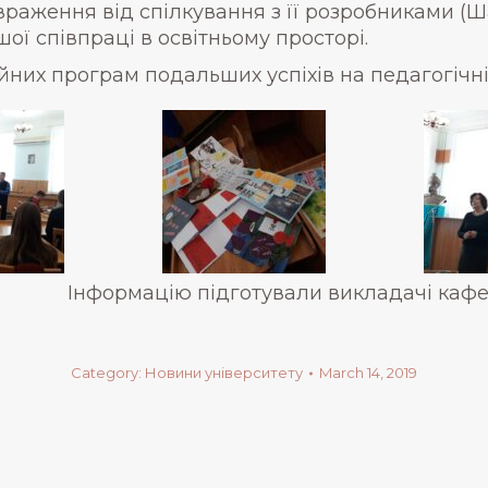
аження від спілкування з її розробниками (Шар
ї співпраці в освітньому просторі.
йних програм подальших успіхів на педагогічні
Інформацію підготували викладачі кафед
Category:
Новини університету
March 14, 2019