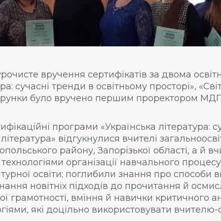
урочисте вручення сертифікатів за двома осві
ра: сучасні тренди в освітньому просторі», «Сві
арунки було вручено першим проректором МДП
ифікаційні програми «Українська література: су
 література» відгукнулися вчителі загальноосвіт
опольського району, Запорізької області, а й вч
технологіями організації навчального процесу 
атурної освіти; поглибили знання про способи в
нання новітніх підходів до прочитання й осмис
ої грамотності, вміння й навички критичного ан
гіями, які доцільно використовувати вчителю-