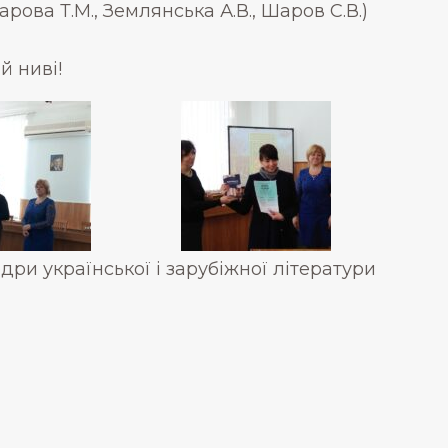
ова Т.М., Землянська А.В., Шаров С.В.)
й ниві!
ри української і зарубіжної літератури