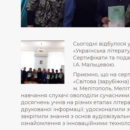
Сьогодні відбулося 
«Українська літерату
Сертифікати та под
І.А. Мальцевою.
Приємно, що на серт
«Світова (зарубіжна)
м. Мелітополь, Меліт
навчання слухачі оволоділи сучасними 
досягнень учнів на різних етапах літер
друкованої інформації; удосконалили з
закріпили знання з основ аудіовізуальн
ознайомлення з інноваційними техноло