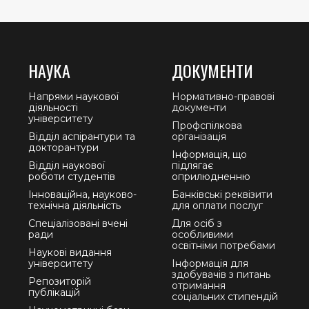
НАУКА
ДОКУМЕНТИ
Напрями наукової
Нормативно-правові
діяльності
документи
університету
Профспілкова
Відділ аспірантури та
організація
докторантури
Інформація, що
Відділ наукової
підлягає
роботи студентів
оприлюдненню
Інноваційна, науково-
Банківські реквізити
технічна діяльність
для оплати послуг
Спеціалізовані вчені
Для осіб з
ради
особливими
освітніми потребами
Наукові видання
університету
Інформація для
здобувачів з питань
Репозиторій
отримання
публікацій
соціальних стипендій