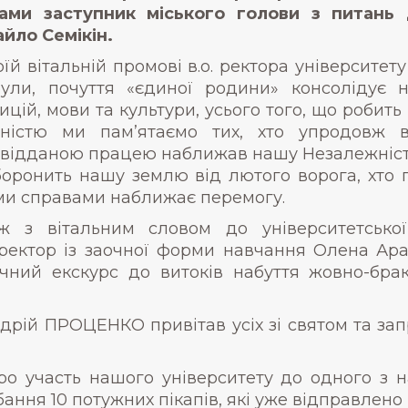
ами заступник міського голови з питань 
йло Семікін.
оїй вітальній промові в.о. ректора університе
ули, почуття «єдиної родини» консолідує н
ицій, мови та культури, усього того, що робит
ністю ми пам’ятаємо тих, хто упродовж в
відданою працею наближав нашу Незалежність.
боронить нашу землю від лютого ворога, хто п
ми справами наближає перемогу.
ж з вітальним словом до університетської
ектор із заочної форми навчання Олена Ара
ричний екскурс до витоків набуття жовно-б
рій ПРОЦЕНКО привітав усіх зі святом та зап
ро участь нашого університету до одного з 
ння 10 потужних пікапів, які уже відправлено