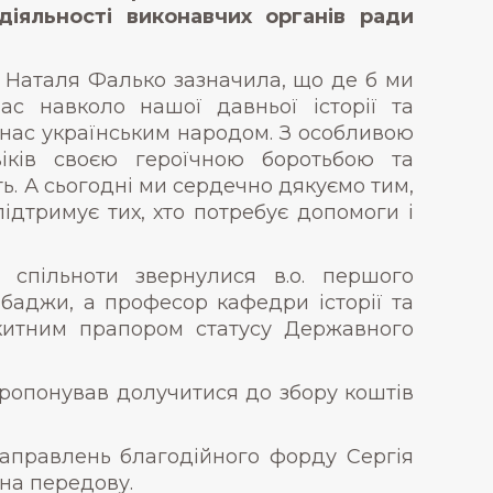
діяльності виконавчих органів ради
ту Наталя Фалько зазначила, що де б ми
ас навколо нашої давньої історії та
ь нас українським народом. З особливою
іків своєю героїчною боротьбою та
 А сьогодні ми сердечно дякуємо тим,
ідтримує тих, хто потребує допомоги і
 спільноти звернулися в.о. першого
баджи, а професор кафедри історії та
ракитним прапором статусу Державного
ропонував долучитися до збору коштів
направлень благодійного форду Сергія
 на передову.