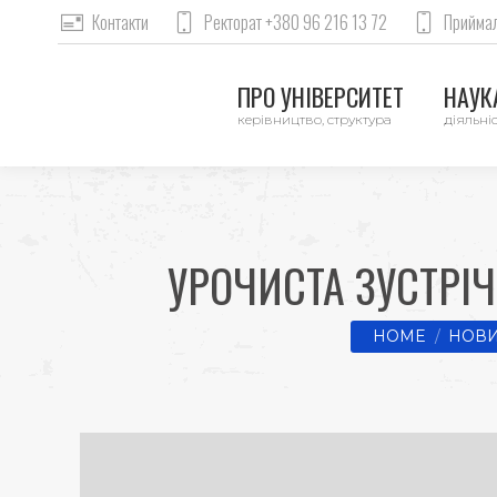
Контакти
Ректорат +380 96 216 13 72
Приймал
ПРО УНІВЕРСИТЕТ
НАУКА
керівництво, структура
діяльніс
УРОЧИСТА ЗУСТРІ
You are here:
HOME
НОВИ