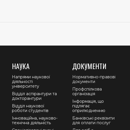
НАУКА
ДОКУМЕНТИ
Напрями наукової
Нормативно-правові
діяльності
документи
університету
Профспілкова
Відділ аспірантури та
організація
докторантури
Інформація, що
Відділ наукової
підлягає
роботи студентів
оприлюдненню
Інноваційна, науково-
Банківські реквізити
технічна діяльність
для оплати послуг