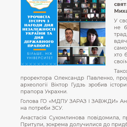
свят
Миха
У св
не б
трад
вдяч
само
хто 
свої
Тако
проректора Олександр Павленко, прор
археології Віктор Гудзь зробив істо
прапора Украхни.
Голова ГО «МДПУ ЗАРАЗ І ЗАВЖДИ» Анд
на потреби ЗСУ.
Анастасія Сухомлинова повідомила, п
Притули, зокрема долучилися до придба