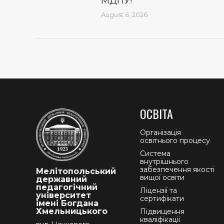
МДПУ!
August 6, 2026
ОСВІТА
Організація
освітнього процесу
Система
внутрішнього
забезпечення якості
Мелітопольський
вищої освіти
державний
педагогічний
Ліцензії та
університет
сертифікати
імені Богдана
Хмельницького
Підвищення
кваліфікації