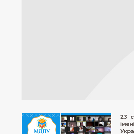
23 с
імен
Укра