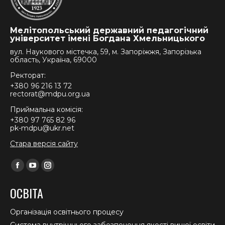
Мелітопольський державний педагогічний
університет імені Богдана Хмельницького
вул. Наукового містечка, 59, м. Запоріжжя, Запорізька
область, Україна, 69000
Ректорат:
+380 96 216 13 72
rectorat@mdpu.org.ua
Приймальна комісія:
+380 97 765 82 96
pk-mdpu@ukr.net
Стара версія сайту
Find us on:
Facebook
YouTube
Instagram
page
page
page
ОСВІТА
opens
opens
opens
in
in
in
Організація освітнього процесу
new
new
new
Система внутрішнього забезпечення якості вищої освіти