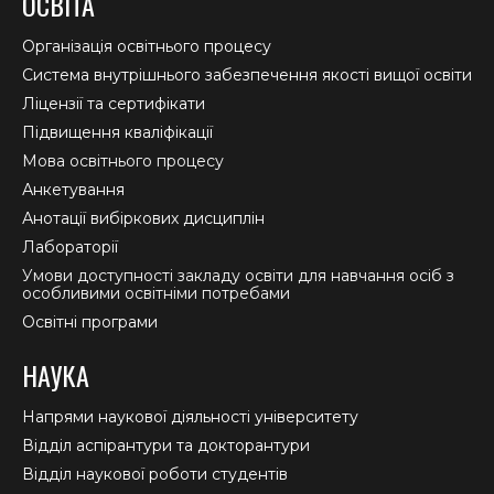
ОСВІТА
opens
opens
opens
in
in
in
Організація освітнього процесу
new
new
new
Система внутрішнього забезпечення якості вищої освіти
window
window
window
Ліцензії та сертифікати
Підвищення кваліфікації
Мова освітнього процесу
Анкетування
Анотації вибіркових дисциплін
Лабораторії
Умови доступності закладу освіти для навчання осіб з
особливими освітніми потребами
Освітні програми
НАУКА
Напрями наукової діяльності університету
Відділ аспірантури та докторантури
Відділ наукової роботи студентів