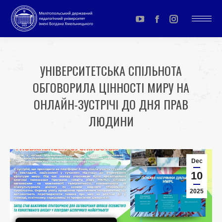
YouTube
Facebook
Instagram
page
page
page
opens
opens
opens
УНІВЕРСИТЕТСЬКА СПІЛЬНОТА
in
in
in
ОБГОВОРИЛА ЦІННОСТІ МИРУ НА
new
new
new
window
window
window
ОНЛАЙН-ЗУСТРІЧІ ДО ДНЯ ПРАВ
ЛЮДИНИ
You are here:
Dec
10
2025