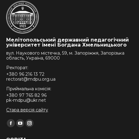
Мелітопольський державний педагогічний
університет імені Богдана Хмельницького
вул. Наукового містечка, 59, м. Запоріжжя, Запорізька
область, Україна, 69000
Ректорат:
+380 96 216 13 72
rectorat@mdpu.org.ua
Приймальна комісія:
+380 97 765 82 96
pk-mdpu@ukr.net
Стара версія сайту
Find us on:
Facebook
YouTube
Instagram
page
page
page