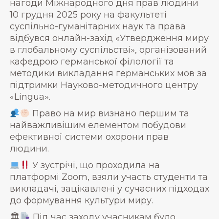
нагоди Міжнародного дня прав людини
10 грудня 2025 року на факультеті
суспільно-гуманітарних наук та права
відбувся онлайн-захід «Утвердження миру
в глобальному суспільстві», організований
кафедрою германської філології та
методики викладання германських мов за
підтримки Науково-методичного центру
«Lingua».
Право на мир визнано першим та
найважливішим елементом побудови
ефективної системи охорони прав
людини.
У зустрічі, що проходила на
платформі Zoom, взяли участь студенти та
викладачі, зацікавлені у сучасних підходах
до формування культури миру.
🏛
Під час заходу учасникам було