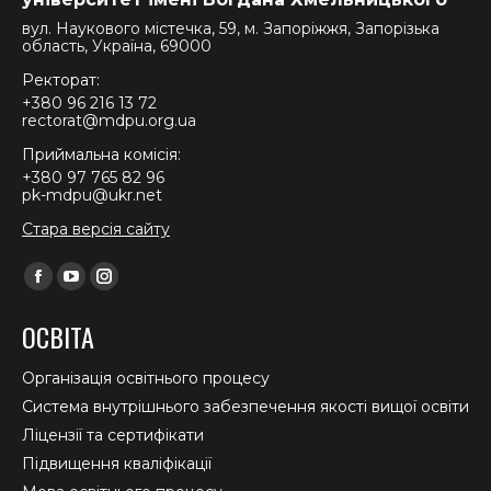
вул. Наукового містечка, 59, м. Запоріжжя, Запорізька
область, Україна, 69000
Ректорат:
+380 96 216 13 72
rectorat@mdpu.org.ua
Приймальна комісія:
+380 97 765 82 96
pk-mdpu@ukr.net
Стара версія сайту
Find us on:
Facebook
YouTube
Instagram
page
page
page
ОСВІТА
opens
opens
opens
in
in
in
Організація освітнього процесу
new
new
new
Система внутрішнього забезпечення якості вищої освіти
window
window
window
Ліцензії та сертифікати
Підвищення кваліфікації