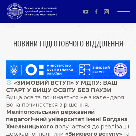
YouTube
Facebook
Instagram
page
page
page
opens
opens
opens
НОВИНИ ПІДГОТОВЧОГО ВІДДІЛЕННЯ
in
in
in
You are here:
new
new
new
window
window
window
«ЗИМОВИЙ ВСТУП» У МДПУ: ВАШ
СТАРТ У ВИЩУ ОСВІТУ БЕЗ ПАУЗИ
Вища освіта починається не з календаря.
Вона починається з рішення.
Мелітопольський державний
педагогічний університет імені Богдана
Хмельницького
долучається до реалізації
державної політики
«Зимового вступу»
та