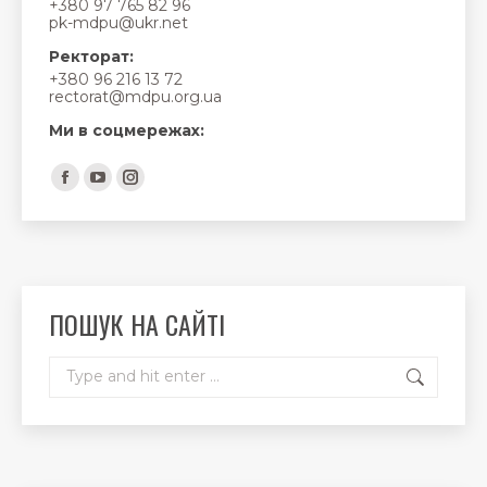
+380 97 765 82 96
pk-mdpu@ukr.net
Ректорат:
+380 96 216 13 72
rectorat@mdpu.org.ua
Ми в соцмережах:
Find us on:
Facebook
YouTube
Instagram
page
page
page
opens
opens
opens
in
in
in
new
new
new
ПОШУК НА САЙТІ
window
window
window
Search: