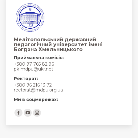
Мелітопольський державний
педагогічний університет імені
Богдана Хмельницького
Приймальна комісія:
+380 97 765 82 96
pk-mdpu@ukr.net
Ректорат:
+380 96 216 13 72
rectorat@mdpu.org.ua
Ми в соцмережах:
Find us on:
Facebook
YouTube
Instagram
page
page
page
opens
opens
opens