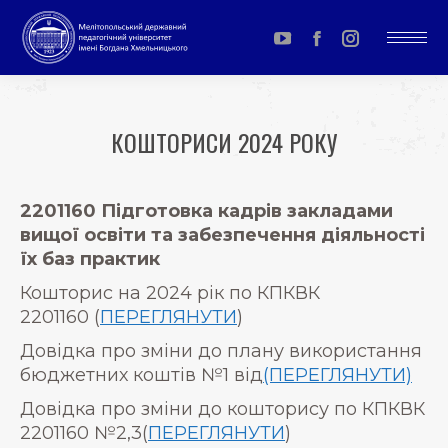
YouTube
Facebook
Instagram
page
page
page
opens
opens
opens
КОШТОРИСИ 2024 РОКУ
in
in
in
You are here:
new
new
new
window
window
window
2201160 Підготовка кадрів закладами
вищої освіти та забезпечення діяльності
їх баз практик
Кошторис на 2024 рік по КПКВК
2201160 (
ПЕРЕГЛЯНУТИ
)
Довідка про зміни до плану використання
бюджетних коштів №1 від
(ПЕРЕГЛЯНУТИ)
Довідка про зміни до кошторису по КПКВК
2201160 №2,3(
ПЕРЕГЛЯНУТИ
)