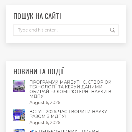
in
in
in
new
new
new
ПОШУК НА САЙТІ
window
window
window
Search:
НОВИНИ ТА ПОДІЇ
ПРОГРАМУЙ МАЙБУТНЄ, СТВОРЮЙ
ТЕХНОЛОГІЇ ТА КЕРУЙ ДАНИМИ —
ОБИРАЙ F3 КОМП’ЮТЕРНІ НАУКИ В
МДПУ!
August 6, 2026
ВСТУП 2026: ЧАС ТВОРИТИ НАУКУ
РАЗОМ З МДПУ!
August 6, 2026
5 ПЕРЕКОНЛИВИХ ПРИЧИН