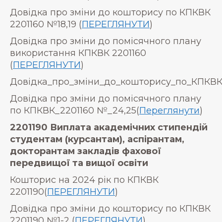
Довідка про зміни до кошторису по КПКВК
2201160 №18,19 (
ПЕРЕГЛЯНУТИ
)
Довідка про зміни до помісячного плану
використання КПКВК 2201160
(
ПЕРЕГЛЯНУТИ
)
Довідка_про_зміни_до_кошторису_по_КПКВК
Довідка про зміни до помісячного плану
по КПКВК_2201160 №_24,25(
Переглянути
)
2201190 Виплата академічних стипендій
студентам (курсантам), аспірантам,
докторантам закладів фахової
передвищої та вищої освіти
Кошторис на 2024 рік по КПКВК
2201190(
ПЕРЕГЛЯНУТИ
)
Довідка про зміни до кошторису по КПКВК
2201190 №1-2 (
ПЕРЕГЛЯНУТИ
)