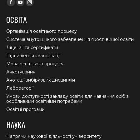
Find us on:
Facebook
YouTube
Instagram
page
page
page
ОСВІТА
opens
opens
opens
in
in
in
Організація освітнього процесу
new
new
new
Система внутрішнього забезпечення якості вищої освіти
window
window
window
Ліцензії та сертифікати
Підвищення кваліфікації
Мова освітнього процесу
Анкетування
Анотації вибіркових дисциплін
Лабораторії
Умови доступності закладу освіти для навчання осіб з
особливими освітніми потребами
Освітні програми
НАУКА
Напрями наукової діяльності університету