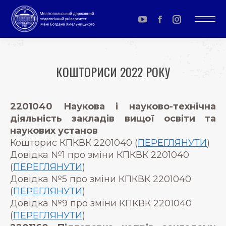
YouTube
Facebook
Instagram
page
page
page
opens
opens
opens
КОШТОРИСИ 2022 РОКУ
in
in
in
You are here:
new
new
new
window
window
window
2201040 Наукова і науково-технічна
діяльність закладів вищої освіти та
наукових установ
Кошторис КПКВК 2201040 (
ПЕРЕГЛЯНУТИ
)
Довідка №1 про зміни КПКВК 2201040
(
ПЕРЕГЛЯНУТИ
)
Довідка №5 про зміни КПКВК 2201040
(
ПЕРЕГЛЯНУТИ
)
Довідка №9 про зміни КПКВК 2201040
(
ПЕРЕГЛЯНУТИ
)