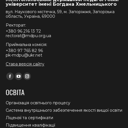
університет імені Богдана Хмельницького
вул. Наукового містечка, 59, м. Запоріжжя, Запорізька
область, Україна, 69000
Ректорат:
+380 96 216 13 72
rectorat@mdpu.org.ua
Приймальна комісія:
+380 97 765 82 96
pk-mdpu@ukr.net
Стара версія сайту
Find us on:
Facebook
YouTube
Instagram
page
page
page
ОСВІТА
opens
opens
opens
in
in
in
Організація освітнього процесу
new
new
new
Система внутрішнього забезпечення якості вищої освіти
window
window
window
Ліцензії та сертифікати
Підвищення кваліфікації