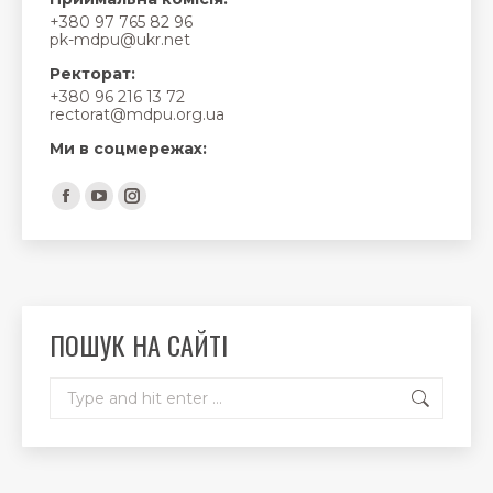
+380 97 765 82 96
pk-mdpu@ukr.net
Ректорат:
+380 96 216 13 72
rectorat@mdpu.org.ua
Ми в соцмережах:
Find us on:
Facebook
YouTube
Instagram
page
page
page
opens
opens
opens
in
in
in
new
new
new
ПОШУК НА САЙТІ
window
window
window
Search: