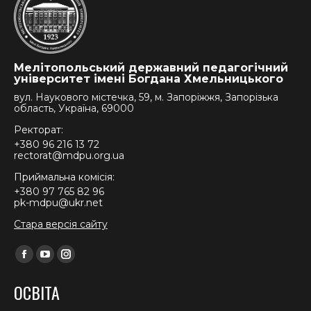
Мелітопольський державний педагогічний
університет імені Богдана Хмельницького
вул. Наукового містечка, 59, м. Запоріжжя, Запорізька
область, Україна, 69000
Ректорат:
+380 96 216 13 72
rectorat@mdpu.org.ua
Приймальна комісія:
+380 97 765 82 96
pk-mdpu@ukr.net
Стара версія сайту
Find us on:
Facebook
YouTube
Instagram
page
page
page
ОСВІТА
opens
opens
opens