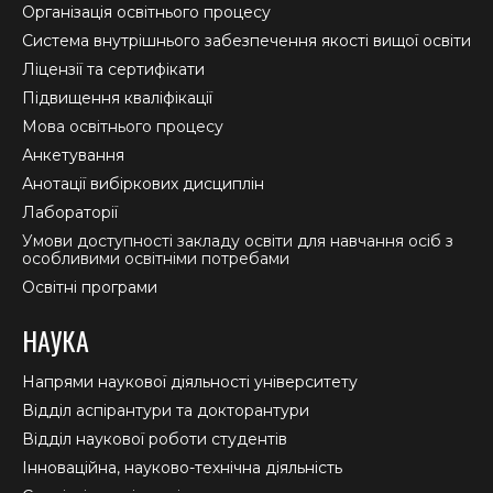
in
in
in
Організація освітнього процесу
new
new
new
Система внутрішнього забезпечення якості вищої освіти
window
window
window
Ліцензії та сертифікати
Підвищення кваліфікації
Мова освітнього процесу
Анкетування
Анотації вибіркових дисциплін
Лабораторії
Умови доступності закладу освіти для навчання осіб з
особливими освітніми потребами
Освітні програми
НАУКА
Напрями наукової діяльності університету
Відділ аспірантури та докторантури
Відділ наукової роботи студентів
Інноваційна, науково-технічна діяльність