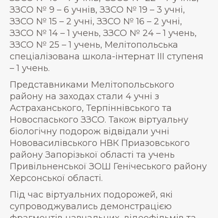
ЗЗСО № 9 – 6 учнів, ЗЗСО № 19 – 3 учні,
ЗЗСО № 15 – 2 учні, ЗЗСО № 16 – 2 учні,
ЗЗСО № 14 – 1 учень, ЗЗСО № 24 – 1 учень,
ЗЗСО № 25 – 1 учень, Мелітопольська
спеціалізована школа-інтернат ІІІ ступеня
– 1 учень.
Представниками Мелітопольського
району на заходах стали 4 учні з
Астраханського, Терпіннівського та
Новоспаського ЗЗСО. Також віртуальну
біологічну подорож відвідали учні
Нововасилівського НВК Приазовського
району Запорізької області та учень
Привільненської ЗОШ Генічеського району
Херсонської області.
Під час віртуальних подорожей, які
супроводжувались демонстрацією
фрагментів навчальних відеофільмів та