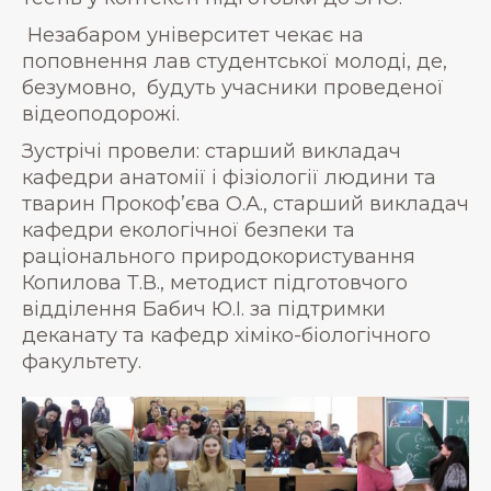
Незабаром університет чекає на
поповнення лав студентської молоді, де,
безумовно, будуть учасники проведеної
відеоподорожі.
Зустрічі провели: старший викладач
кафедри анатомії і фізіології людини та
тварин Прокоф’єва О.А., старший викладач
кафедри екологічної безпеки та
раціонального природокористування
Копилова Т.В., методист підготовчого
відділення Бабич Ю.І. за підтримки
деканату та кафедр хіміко-біологічного
факультету.