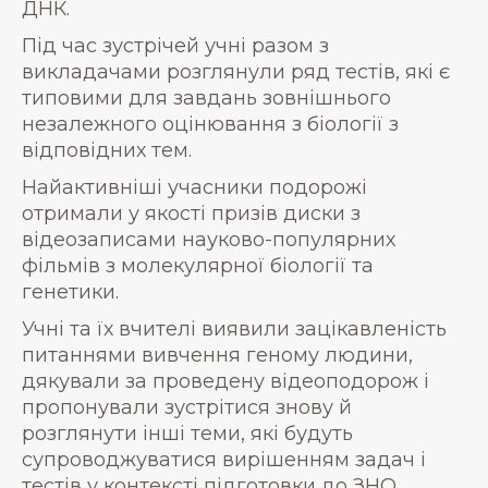
ДНК.
Під час зустрічей учні разом з
викладачами розглянули ряд тестів, які є
типовими для завдань зовнішнього
незалежного оцінювання з біології з
відповідних тем.
Найактивніші учасники подорожі
отримали у якості призів диски з
відеозаписами науково-популярних
фільмів з молекулярної біології та
генетики.
Учні та їх вчителі виявили зацікавленість
питаннями вивчення геному людини,
дякували за проведену відеоподорож і
пропонували зустрітися знову й
розглянути інші теми, які будуть
супроводжуватися вирішенням задач і
тестів у контексті підготовки до ЗНО.