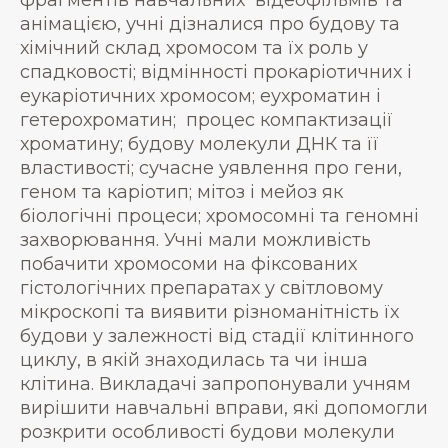
анімацією, учні дізналися про будову та
хімічний склад хромосом та їх роль у
спадковості; відмінності прокаріотичних і
еукаріотичних хромосом; еухроматин і
гетерохроматин; процес компактизації
хроматину; будову молекули ДНК та її
властивості; сучасне уявлення про гени,
геном та каріотип; мітоз і мейоз як
біологічні процеси; хромосомні та геномні
захворювання. Учні мали можливість
побачити хромосоми на фіксованих
гістологічних препаратах у світловому
мікроскопі та виявити різноманітність їх
будови у залежності від стадії клітинного
циклу, в якій знаходилась та чи інша
клітина. Викладачі запропонували учням
вирішити навчальні вправи, які допомогли
розкрити особливості будови молекули