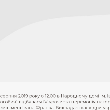
 серпня 2019 року о 12.00 в Народному домі ім. 
огобич) відбулася ІV урочиста церемонія наг
емії імені Івана Франка. Викладачі кафедри укра