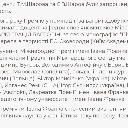
центи Т.М.Шарова та С.В.Шаров були запрошені
асть.
ого року Премію у номінації “за вагомі здобутки
римала доцент кафедри слов’янських мов Міла
РІЯ ҐРАЦІЯ БАРТОЛІНІ за свою монографію “Піз
ерела в творчості Г.С. Сковороди (Київ: Академп
учення Міжнародної премії імені Івана Франка 
лені члени Правління Міжнародного фонду імен
одимир Бугров, Володимир Антофійчук, Борис 
ер, Мирослав Сополига), поважні члени журі (С
ич (Польща), Віктор Мойсієнко (Україна), Міхае
), Йоганес Ремі (США), Ігор Скочиляс (Україна)
 (Австрія), Лауреатка Премії імені Івана Франк
дагогічному університеті імені Івана Франка.
емія ім. Івана Франка є почесним визнанням н
успільних наук та україністики. Таку почесну Пр