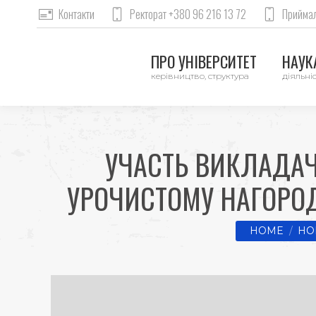
Контакти
Ректорат +380 96 216 13 72
Приймал
ПРО УНІВЕРСИТЕТ
НАУКА
керівництво, структура
діяльніс
УЧАСТЬ ВИКЛАДАЧ
УРОЧИСТОМУ НАГОРОД
You are here
HOME
НО