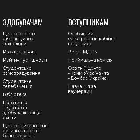
ЗДОБУВАЧАМ
ВСТУПНИКАМ
Центр освітніх
Особистий
дистанційних
електронний кабінет
технологій
вступника
Розклад занять
Вступ МДПУ
Рейтинг успішності
Приймальна комісія
Студентське
Освітній центр
самоврядування
«Крим-Україна» та
«Донбас-Україна»
Студентське
телебачення
Навчання за
ваучерами
Бібліотека
Практична
підготовка
здобувачів вищої
освіти
Центр психологічної
резильєнтності та
благополуччя