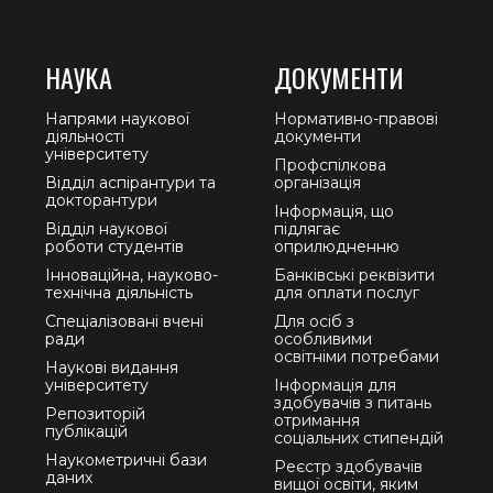
НАУКА
ДОКУМЕНТИ
Напрями наукової
Нормативно-правові
діяльності
документи
університету
Профспілкова
Відділ аспірантури та
організація
докторантури
Інформація, що
Відділ наукової
підлягає
роботи студентів
оприлюдненню
Інноваційна, науково-
Банківські реквізити
технічна діяльність
для оплати послуг
Спеціалізовані вчені
Для осіб з
ради
особливими
освітніми потребами
Наукові видання
університету
Інформація для
здобувачів з питань
Репозиторій
отримання
публікацій
соціальних стипендій
Наукометричні бази
Реєстр здобувачів
даних
вищої освіти, яким