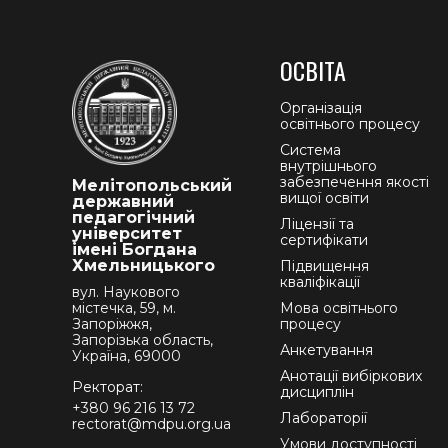
ОСВІТА
Організація
освітнього процесу
Система
внутрішнього
забезпечення якості
Мелітопольський
вищої освіти
державний
педагогічний
Ліцензії та
університет
сертифікати
імені Богдана
Хмельницького
Підвищення
кваліфікації
вул. Наукового
містечка, 59, м.
Мова освітнього
Запоріжжя,
процесу
Запорізька область,
Анкетування
Україна, 69000
Анотації вибіркових
Ректорат:
дисциплін
+380 96 216 13 72
Лабораторії
rectorat@mdpu.org.ua
Умови доступності