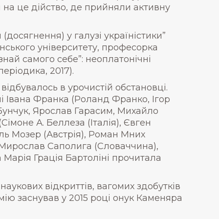
 на це дійство, де прийняли активну
 (досягнення) у галузі україністики”
нського університету, професорка
най самого себе”: неоплатонічні
еріодика, 2017).
відбувалось в урочистій обстановці.
і Івана Франка (Роланд Франко, Ігор
Бунчук, Ярослав Гарасим, Михайло
імоне А. Беллеза (Італія), Євген
ль Мозер (Австрія), Роман Мних
, Мирослав Саполига (Словаччина),
а Марія Грація Бартоліні прочитала
аукових відкриттів, вагомих здобутків
емію заснував у 2015 році онук Каменяра