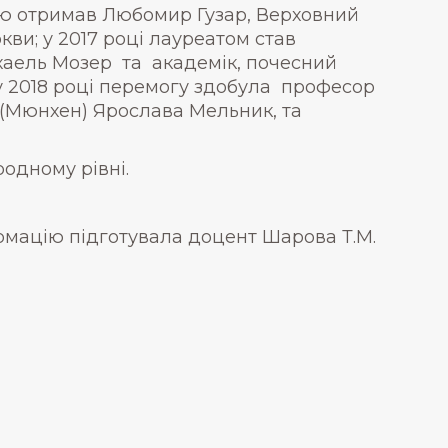
мію отримав Любомир Гузар, Верховний
ви; у 2017 році лауреатом став
іхаель Мозер та академік, почесний
 у 2018 році перемогу здобула професор
у (Мюнхен) Ярослава Мельник, та
одному рівні.
рмацію підготувала доцент Шарова Т.М.