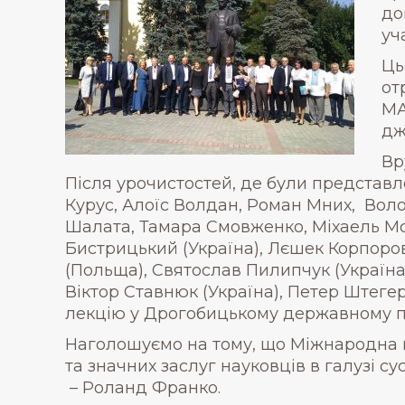
до
уч
Ць
от
МА
дж
Вр
Після урочистостей, де були представ
Курус, Алоїс Волдан, Роман Мних, Вол
Шалата, Тамара Смовженко, Міхаель Моз
Бистрицький (Україна), Лєшек Корпоров
(Польща), Святослав Пилипчук (Україна
Віктор Ставнюк (Україна), Петер Штегер
лекцію у Дрогобицькому державному пе
Наголошуємо на тому, що Міжнародна пр
та значних заслуг науковців в галузі с
– Роланд Франко.