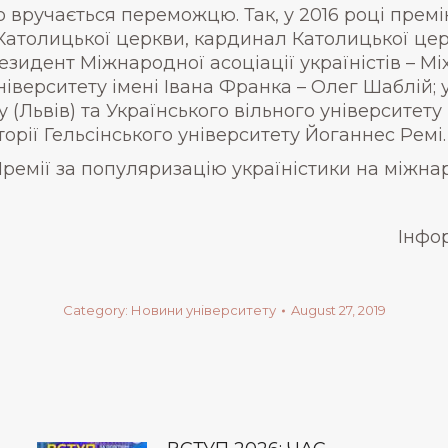
то вручається переможцю. Так, у 2016 році пре
Католицької церкви, кардинал Католицької церк
езидент Міжнародної асоціації україністів – М
іверситету імені Івана Франка – Олег Шаблій;
у (Львів) та Українського вільного університет
орії Гельсінського університету Йоганнес Ремі.
ремії за популяризацію україністики на міжнар
Інфо
Category:
Новини університету
August 27, 2019